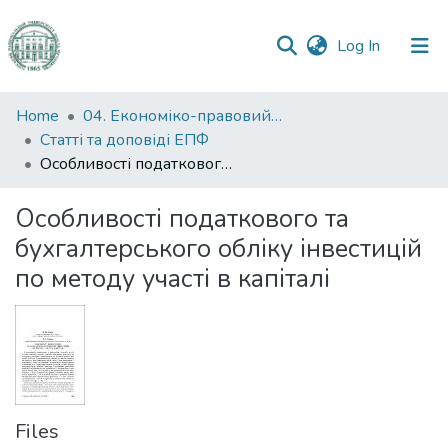
(current)
Log In
Communities
Home
04. Економіко-правовий факультет
&
Статті та доповіді ЕПФ
Collections
Особливості податкового та бухгалтерського обліку інвестицій по методу участі в капіталі
All of DSpace
Особливості податкового та
бухгалтерського обліку інвестицій
Statistics
по методу участі в капіталі
Files