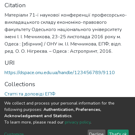
Citation
Матеріали 71-ї наукової конференції професорсько-
викладацького складу економіко-правового
факультету Одеського національного університету
імені І. І. Мечникова, 23-25 листопада 2016 року м.
Одеса : [збірник] / ОНУ ім. І.І. Мечникова, ЕПФ; відп.
ред. О. О. Нігреєва. – Одеса : Астропринт, 2016.
URI
https://dspace.onu.edu.ua/handle/123456789/9110
Collections
Статті та доповіді ЕПФ
We collect and process your personal information for the
Full item page
following purposes:
Authentication, Preferences,
Acknowledgement and Statistics
.
To learn more, please read our
privacy policy
.
DSpace software
copyright © 2009-2026
LYRASIS
Cookie
Privacy
End User
Send
Customize
Decline
That's ok