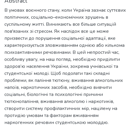
Abstract
В умовах воєнного стану, коли Україна зазнає суттєвих
політичних, соціально–економічних зрушень в
суспільному житті. Виникають все більше ситуацій
пов'язаних зі стресом. Як наслідок все це може
призвести до порушення соціальної адаптації, яке
характеризується зловживанням однією або кількома
психоактивними речовинами. В цей непростий час,
особливу увагу, на наш погляд, необхідно приділити
здоров’ю населення України, зокрема учнівської та
студентської молоді. Щоб подолати такі складні
проблеми, як паління тютюну, вживання алкогольних
напоїв, наркотичних засобів, необхідно вивчити
соціальні, біологічні та психологічні причини
тютюнопаління, вживання алкоголю і наркотиків,
створити систему профілактичних мір, націлену на
протидію умовам та факторам вживанням
наркогенних речовин студентською молоддю.