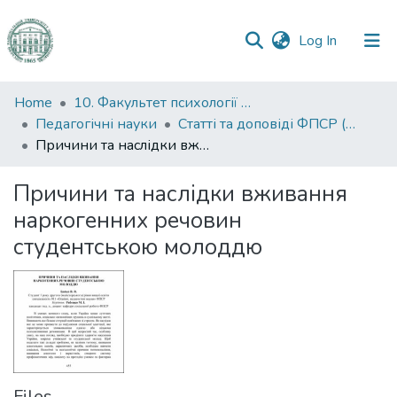
(current)
Log In
Communities
Home
10. Факультет психології та соціальної роботи
&
Педагогічні науки
Статті та доповіді ФПСР (Педагогічні науки)
Collections
Причини та наслідки вживання наркогенних речовин студентською молоддю
All of DSpace
Причини та наслідки вживання
наркогенних речовин
Statistics
студентською молоддю
Files