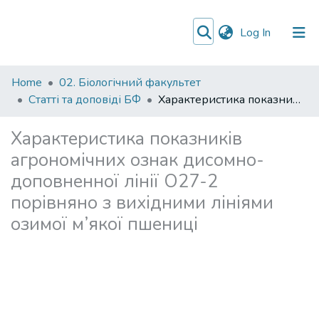
(current)
Log In
Communities
Home
02. Біологічний факультет
&
Статті та доповіді БФ
Характеристика показників агрономічних ознак дисомно-доповненної лінії О27-2 порівняно з вихідними лініями озимої м’якої пшениці
Collections
Характеристика показників
All of DSpace
агрономічних ознак дисомно-
доповненної лінії О27-2
порівняно з вихідними лініями
озимої м’якої пшениці