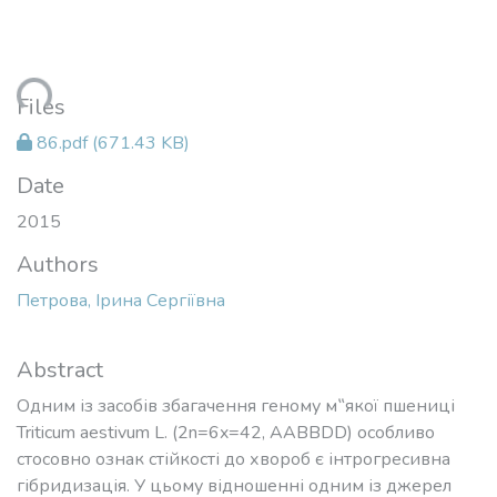
ding...
Files
86.pdf
(671.43 KB)
Date
2015
Authors
Петрова, Ірина Сергіївна
Abstract
Одним із засобів збагачення геному м‟якої пшениці
Triticum aestivum L. (2n=6x=42, AABBDD) особливо
стосовно ознак стійкості до хвороб є інтрогресивна
гібридизація. У цьому відношенні одним із джерел