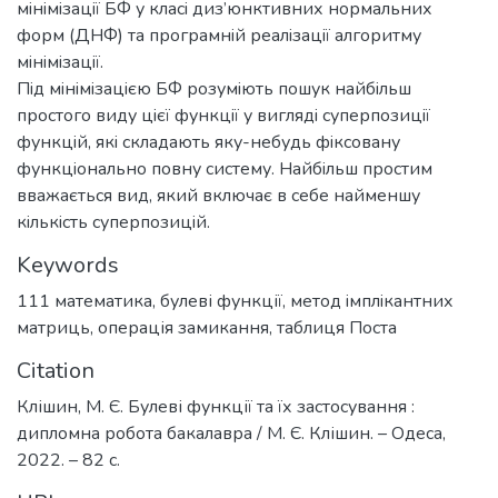
мiнiмiзацiї БФ у класi диз’юнктивних нормальних
форм (ДНФ) та програмнiй реалiзацiї алгоритму
мiнiмiзацiї.
Пiд мiнiмiзацiєю БФ розумiють пошук найбiльш
простого виду цiєї функцiї у виглядi суперпозицiї
функцiй, якi складають яку-небудь фiксовану
функцiонально повну систему. Найбiльш простим
вважається вид, який включає в себе найменшу
кiлькiсть суперпозицiй.
Keywords
111 математика
,
булеві функції
,
метод iмплiкантних
матриць
,
операція замикання
,
таблиця Поста
Citation
Клішин, М. Є. Булеві функції та їх застосування :
дипломна робота бакалавра / М. Є. Клішин. – Одеса,
2022. – 82 с.