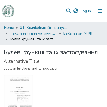
(current)
Log In
Communities
Home
01. Кваліфікаційні випускні роботи здобувачів вищої освіти
&
Факультет математики, фізики та інформаційних технологій
Бакалаври МФІТ
Collections
Булеві функції та їх застосування
All of DSpace
Булеві функції та їх застосування
Alternative Title
Statistics
Boolean functions and its application