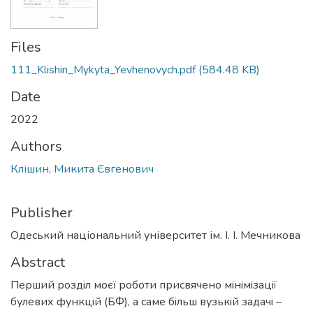
Files
111_Klishin_Mykyta_Yevhenovych.pdf
(584.48 KB)
Date
2022
Authors
Клішин, Микита Євгенович
Publisher
Одеський національний університет ім. І. І. Мечникова
Abstract
Перший роздiл моєї роботи присвячено мiнiмiзацiї
булевих функцiй (БФ), а саме бiльш вузькiй задачi –