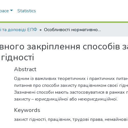
Space
Statistics
і та доповіді ЕПФ
Особливості нормативного закріплення способів захисту права працівника на захист гідності
ного закріплення способів з
гідності
Abstract
Одним із важливих теоретичних і практичних питан
питання про способи захисту працівником своєї гідно
Зазначені способи мають застосовуватися в рамках
захисту – юрисдикційної або неюрисдикційної.
Keywords
захист гідності
,
працівник
,
трудові права
,
немайнові