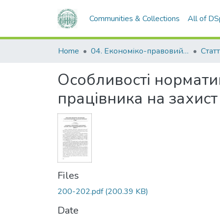
Communities & Collections
All of D
Home
04. Економіко-правовий факультет
Статт
Особливості норматив
працівника на захист 
Files
200-202.pdf
(200.39 KB)
Date