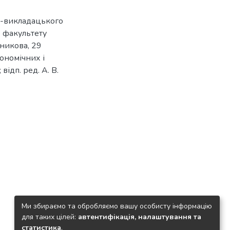
о-викладацького
о факультету
чникова, 29
кономічних і
відп. ред. А. В.
Ми збираємо та обробляємо вашу особисту інформацію
для таких цілей:
автентифікація, налаштування та
статистика
.