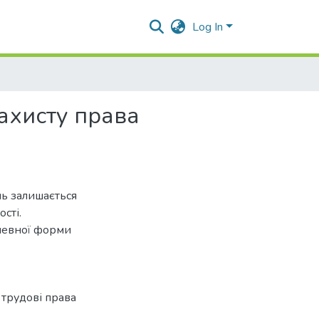
Log In
ахисту права
ь залишається
сті.
 певної форми
 трудові права