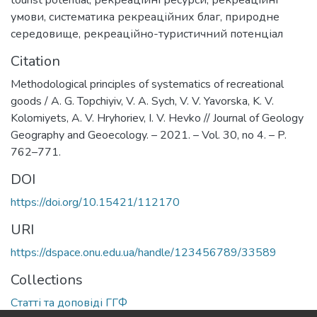
умови
,
систематика рекреаційних благ
,
природне
середовище
,
рекреаційно-туристичний потенціал
Citation
Methodological principles of systematics of recreational
goods / A. G. Topchiyiv, V. A. Sych, V. V. Yavorska, K. V.
Kolomiyets, A. V. Hryhoriev, I. V. Hevko // Journal of Geology
Geography and Geoecology. – 2021. – Vol. 30, no 4. – P.
762–771.
DOI
https://doi.org/10.15421/112170
URI
https://dspace.onu.edu.ua/handle/123456789/33589
Collections
Статті та доповіді ГГФ