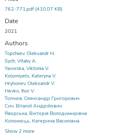
762-771.pdf
(410.07 KB)
Date
2021
Authors
Topchiiev, Oleksandr H.
Sych, Vitaliy A.
Yavorska, Viktoriia V.
Kolomiyets, Kateryna V.
Hryhoriev, Oleksandr V.
Hevko, Ihor V.
Топчієв, Олександр Григорович
Сич, Віталій Андрійович
Яворська, Вікторія Володимирівна
Коломієць, Катерина Василівна
Show 2 more