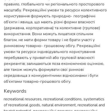
правило, глобального чи регіонального просторового
масштабу. Рекреаційні умови та ресурси колективного
користування формують природно- географічні
об’єкти і явища, що мають різні форми власності
(державна, корпоративна) та колективне (групове)
використання. Вони можуть лишатися спільним
благом, не мати форми товару і не брати участі у
ринковому товарно- грошовому обігу. Рекреаційні
умови та ресурси індивідуального користування
перебувають у приватній або груповій власності
рекреантів; залишаються поза економічною оцінкою,
але також можуть формувати свої ринкові
середовища з конкурентними відносинами і бути
об’єктами товарно-грошового обігу.
Keywords
recreational resources
,
recreational conditions
,
systematics
of recreational goods
,
natural environment
,
recreational and
tourist potential
,
рекреаційні ресурси
,
рекреаційні