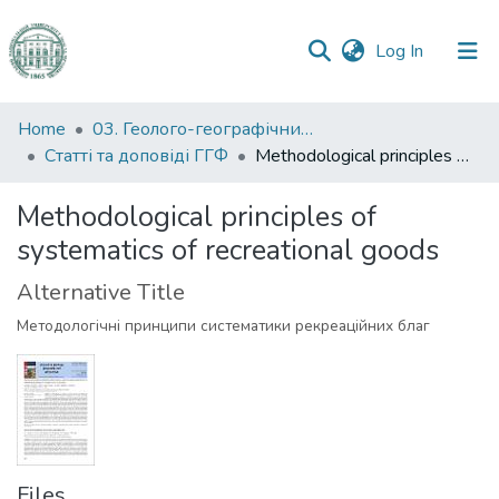
(current)
Log In
Communities
Home
03. Геолого-географічний факультет
&
Статті та доповіді ГГФ
Methodological principles of systematics of recreational goods
Collections
Methodological principles of
All of DSpace
systematics of recreational goods
Statistics
Alternative Title
Методологічні принципи систематики рекреаційних благ
Files