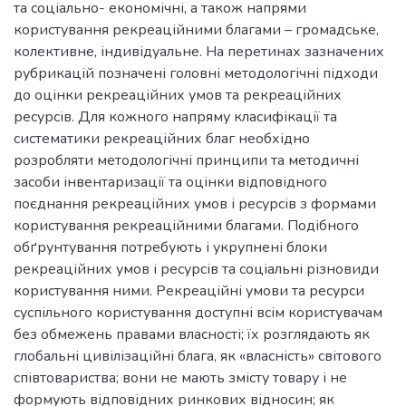
та соціально- економічні, а також напрями
користування рекреаційними благами – громадське,
колективне, індивідуальне. На перетинах зазначених
рубрикацій позначені головні методологічні підходи
до оцінки рекреаційних умов та рекреаційних
ресурсів. Для кожного напряму класифікації та
систематики рекреаційних благ необхідно
розробляти методологічні принципи та методичні
засоби інвентаризації та оцінки відповідного
поєднання рекреаційних умов і ресурсів з формами
користування рекреаційними благами. Подібного
обґрунтування потребують і укрупнені блоки
рекреаційних умов і ресурсів та соціальні різновиди
користування ними. Рекреаційні умови та ресурси
суспільного користування доступні всім користувачам
без обмежень правами власності; їх розглядають як
глобальні цивілізаційні блага, як «власність» світового
співтовариства; вони не мають змісту товару і не
формують відповідних ринкових відносин; як