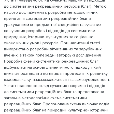
У статті наведено огляд сучасних напрямів і підходів
до систематики рекреаційних ресурсів (благ). Метою
нашого дослідження є розробка методологічних
принципів систематики рекреаційних благ з
урахуванням їх предметної специфіки та сучасних
пошукових розробок і підходів до систематики
природних, історико-культурних та соціально-
економічних умов і ресурсів. При написанні статті
використано розробки вітчизняних та зарубіжних
вчених, а також попередні авторські дослідження.
Розробка схеми систематики рекреаційних благ
відбувалася на основі діалектичного підходу, який
вимагає розглядати всі явища і процеси в їх розвитку,
взаємозв’язку, взаємозалежності і взаємозумовленості.
У статті наведено огляд сучасних напрямів і підходів
до систематики рекреаційних благ та представлена
загальна методологічна схема систематики
рекреаційних благ. Пропонована схема включає поділ
рекреаційних благ на природні, культурно- історичні