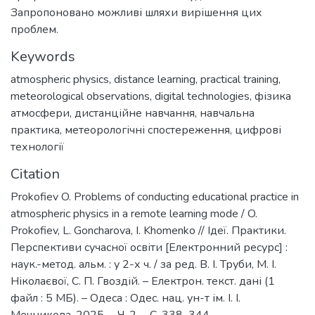
Запропоновано можливі шляхи вирішення цих
проблем.
Keywords
atmospheric physics
,
distance learning
,
practical training
,
meteorological observations
,
digital technologies
,
фізика
атмосфери
,
дистанційне навчання
,
навчальна
практика
,
метеорологічні спостереження
,
цифрові
технології
Citation
Prokofiev O. Problems of conducting educational practice in
atmospheric physics in a remote learning mode / O.
Prokofiev, L. Goncharova, I. Khomenko // Ідеї. Практики.
Перспективи сучасної освіти [Електронний ресурс] :
наук.-метод. альм. : у 2-х ч. / за ред. В. І. Труби, М. І.
Ніколаєвої, С. П. Гвоздій. – Електрон. текст. дані (1
файл : 5 МБ). – Одеса : Одес. нац. ун-т ім. І. І.
Мечникова, 2025. – Ч. 2. – С. 338–344.