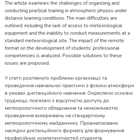
The article examines the challenges of organizing and
conducting practical training in atmospheric physics under
distance learning conditions. The main difficulties are
outlined, including the lack of access to meteorological
equipment and the inability to conduct measurements at a
standard meteorological site. The impact of the remote
format on the development of students’ professional
competencies is analyzed. Possible solutions to these
У статті розглянуто проблеми організації та
проведення навчальної практики з фізики атмосфери
в умовах дистанційного навчання. Окреслено основні
труднощі, пов’язані з відсутністю доступу до
метеорологічного обладнання та неможливістю
проведення вимірювань на стандартному
метеорологічному майданчику. Проаналізовано
наслідки дистанційного формату для формування
професійних компетентностей студентів.