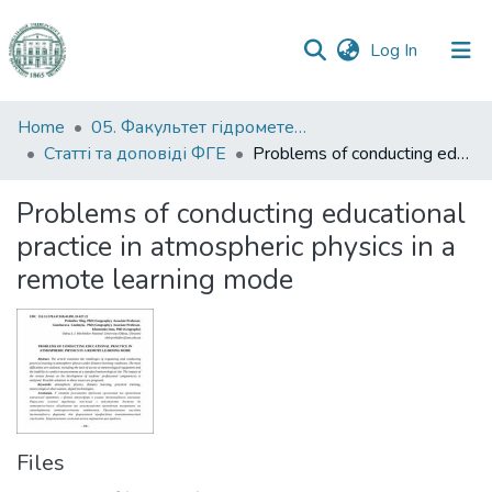
(current)
Log In
Communities
Home
05. Факультет гідрометеорології і екології
&
Статті та доповіді ФГЕ
Problems of conducting educational practice in atmospheric physics in a remote learning mode
Collections
Problems of conducting educational
All of DSpace
practice in atmospheric physics in a
remote learning mode
Statistics
Files