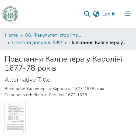
(current)
Log In
Communities
Home
06. Факультет історії та філософії
&
Статті та доповіді ФІФ
Повстання Калпепера у Кароліні 1677-78 років
Collections
Повстання Калпепера у Кароліні
All of DSpace
1677-78 років
Statistics
Alternative Title
Восстание Калпепера в Каролине 1677-1678 года
Culpeper’s rebellion in Carolina 1677-1678