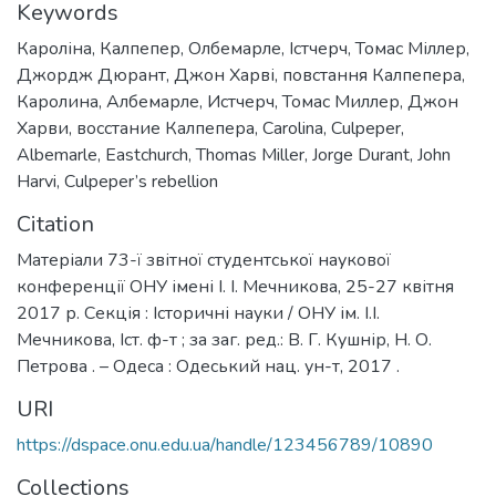
Keywords
Кароліна
,
Калпепер
,
Олбемарле
,
Істчерч
,
Томас Міллер
,
Джордж Дюрант
,
Джон Харві
,
повстання Калпепера
,
Каролина
,
Албемарле
,
Истчерч
,
Томас Миллер
,
Джон
Харви
,
восстание Калпепера
,
Carolina
,
Culpeper
,
Albemarle
,
Eastchurch
,
Thomas Miller
,
Jorge Durant
,
John
Harvi
,
Culpeper’s rebellion
Citation
Матеріали 73-ї звітної студентської наукової
конференції ОНУ імені І. І. Мечникова, 25-27 квітня
2017 р. Секція : Історичні науки / ОНУ ім. І.І.
Мечникова, Іст. ф-т ; за заг. ред.: В. Г. Кушнір, Н. О.
Петрова . – Одеса : Одеський нац. ун-т, 2017 .
URI
https://dspace.onu.edu.ua/handle/123456789/10890
Collections