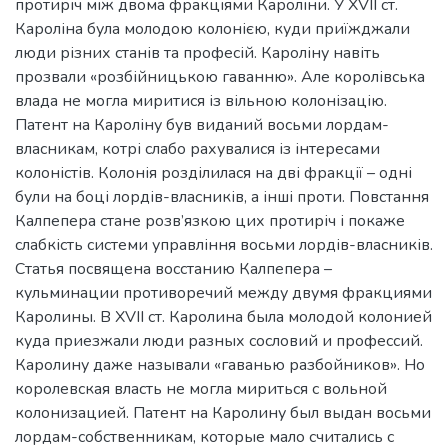
протиріч між двома фракціями Кароліни. У XVII ст.
Кароліна була молодою колонією, куди приїжджали
люди різних станів та професій. Кароліну навіть
прозвали «розбійницькою гаванню». Але королівська
влада не могла миритися із вільною колонізацію.
Патент на Кароліну був виданий восьми лордам-
власникам, котрі слабо рахувалися із інтересами
колоністів. Колонія розділилася на дві фракції – одні
були на боці лордів-власників, а інші проти. Повстання
Калпепера стане розв’язкою цих протиріч і покаже
слабкість системи управління восьми лордів-власників.
Статья посвящена восстанию Калпепера –
кульминации противоречий между двумя фракциями
Каролины. В XVII ст. Каролина была молодой колонией
куда приезжали люди разных сословий и профессий.
Каролину даже называли «гаванью разбойников». Но
королевская власть не могла мириться с вольной
колонизацией. Патент на Каролину был выдан восьми
лордам-собственникам, которые мало считались с