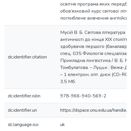
освітня програма яких передба
обов‘язковий курс світової літер
поглиблене вивчення англійськ
Мусій В. Б. Світова література (
античності до кінця ХІХ століття) 
здобувачів першого (бакалавр.) 
спец. 035 Філологія спеціалізац
dc.identifier.citation
Прикладна лінгвістика / В. Б. Мусій
Томбулатова. – Луцьк : Вежа-Дру
– 1 електрон. опт. диск (CD-RO
3,5 Мб.
dc.identifier.isbn
978-966-940-569-2
dc.identifier.uri
https://dspace.onu.edu.ua/hand
dc.language.iso
uk