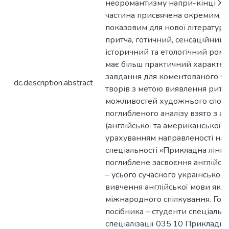
неоромантизму напри-кінці ХІХ 
частина присвячена окремим, н
показовим для нової літератури
притча, готичний, сенсаційний,
історичний та етологічний рома
має більш практичний характер:
завдання для коментованого ч
dc.description.abstract
творів з метою виявлення рит
можливостей художнього слова.
поглибленого аналізу взято з 
(англійської та американської) 
урахуванням направленості нав
спеціальності «Прикладна лінгв
поглиблене засвоєння англійськ
– усього сучасного українського 
вивчення англійської мови як 
міжнародного спілкування. Гол
посібника – студенти спеціально
спеціалізації 035.10 Прикладна 