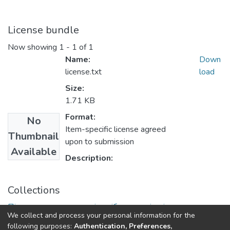
License bundle
Now showing
1 - 1 of 1
Name:
Down
license.txt
load
Size:
1.71 KB
Format:
No
Item-specific license agreed
Thumbnail
upon to submission
Available
Description:
Collections
Підручники, навчальні посібники та інші науково- та
We collect and process your personal information for the
навчально-методичні праці ФФ
following purposes:
Authentication, Preferences,