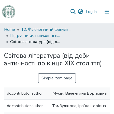
(current)
Log In
Communities
Home
12. Філологічний факультет
&
Підручники, навчальні посібники та інші науково- та навчально-методичні праці ФФ
Collections
Світова література (від доби античності до кінця ХІХ століття)
All of DSpace
Світова література (від доби
античності до кінця ХІХ століття)
Statistics
Simple item page
dc.contributor.author
Мусій, Валентина Борисівна
dc.contributor.author
Томбулатова, Іраїда Ігорівна