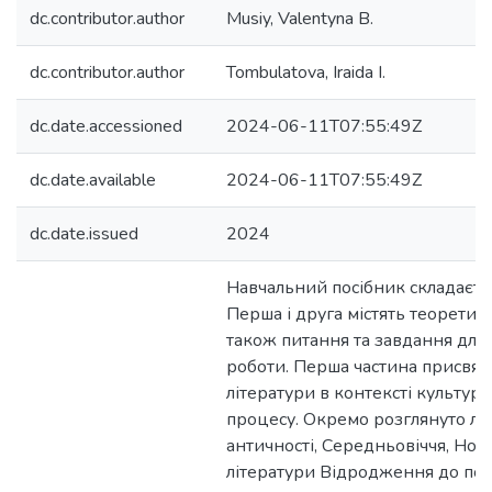
dc.contributor.author
Musiy, Valentyna B.
dc.contributor.author
Tombulatova, Iraida I.
dc.date.accessioned
2024-06-11T07:55:49Z
dc.date.available
2024-06-11T07:55:49Z
dc.date.issued
2024
Навчальний посібник складаєтьс
Перша і друга містять теоретичн
також питання та завдання для 
роботи. Перша частина присвяч
літератури в контексті культур
процесу. Окремо розглянуто лі
античності, Середньовіччя, Ново
літератури Відродження до поя