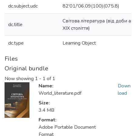
dc.subject.udc
82'01/'06.09(100)(075.8)
Світова література (від доби ан
dc.title
ХІХ століття)
dc.type
Learning Object
Files
Original bundle
Now showing
1 - 1 of 1
Name:
Down
World_literature.pdf
load
Size:
3.4 MB
Format:
Adobe Portable Document
Format