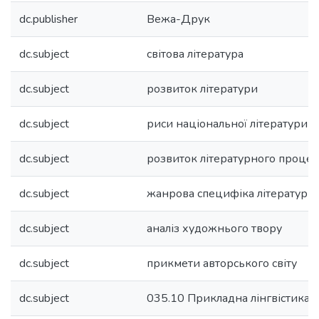
dc.publisher
Вежа-Друк
dc.subject
світова література
dc.subject
розвиток літератури
dc.subject
риси національної літератури
dc.subject
розвиток літературного процес
dc.subject
жанрова специфіка літератури
dc.subject
аналіз художнього твору
dc.subject
прикмети авторського світу
dc.subject
035.10 Прикладна лінгвістика