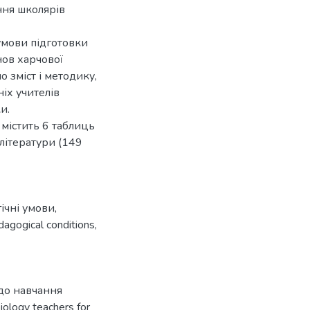
ання школярів
умови підготовки
нов харчової
 зміст і методику,
іх учителів
и.
містить 6 таблиць
літератури (149
ічні умови
,
dagogical conditions
,
 до навчання
ology teachers for