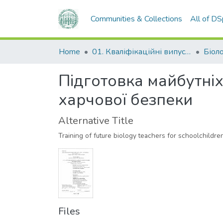
Communities & Collections
All of D
Home
01. Кваліфікаційні випускні роботи здобувачів вищої освіти
Біол
Підготовка майбутніх
харчової безпеки
Alternative Title
Training of future biology teachers for schoolchildre
Files