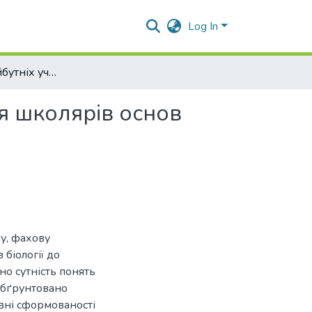
Log In
Підготовка майбутніх учителів біології до навчання школярів основ харчової безпеки
ня школярів основ
у, фахову
 біології до
но сутність понять
 Обґрунтовано
івні сформованості