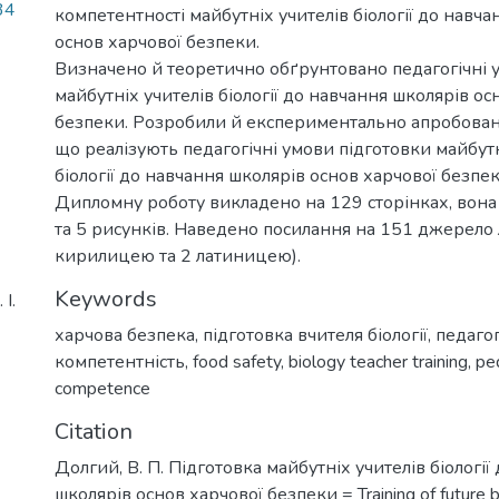
34
компетентності майбутніх учителів біології до навч
основ харчової безпеки.
Визначено й теоретично обґрунтовано педагогічні 
майбутніх учителів біології до навчання школярів ос
безпеки. Розробили й експериментально апробовано
що реалізують педагогічні умови підготовки майбутн
біології до навчання школярів основ харчової безпек
Дипломну роботу викладено на 129 сторінках, вона 
та 5 рисунків. Наведено посилання на 151 джерело 
кирилицею та 2 латиницею).
Keywords
І.
харчова безпека
,
підготовка вчителя біології
,
педагог
компетентність
,
food safety
,
biology teacher training
,
pe
competence
Citation
Долгий, В. П. Підготовка майбутніх учителів біології
школярів основ харчової безпеки = Training of future bi