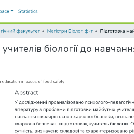
Space
Statistics
огічний факультет
Магістри Біолог. ф-т
 учителів біології до навчан
n education in bases of food safety
Abstract
У дослідженні проаналізовано психолого-педагогічн
літературу з проблеми підготовки майбутніх учителів
навчання школярів основ харчової безпеки; визначе
«харчова безпека», «підготовка», «учитель біології».
сутність, визначено складові та схарактеризовано р