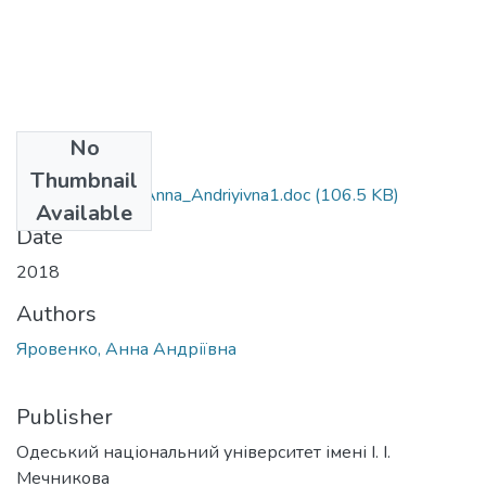
No
Files
Thumbnail
291_Yarovenko_Anna_Andriyivna1.doc
(106.5 KB)
Available
Date
2018
Authors
Яровенко, Анна Андріївна
Publisher
Одеський національний університет імені І. І.
Мечникова