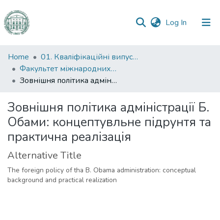
(current)
Log In
Communities
Home
01. Кваліфікаційні випускні роботи здобувачів вищої освіти
&
Факультет міжнародних відносин, політології та соціології
Collections
Зовнішня політика адміністрації Б. Обами: концептувльне підрунтя та практична реалізація
All of DSpace
Зовнішня політика адміністрації Б.
Обами: концептувльне підрунтя та
Statistics
практична реалізація
Alternative Title
The foreign policy of tha B. Obama administration: conceptual
background and practical realization