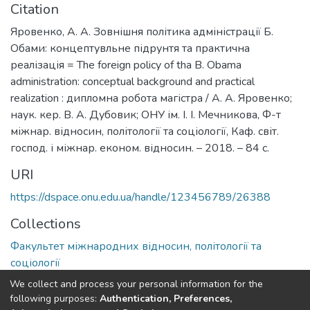
Citation
Яровенко, А. А. Зовнішня політика адміністрації Б.
Обами: концептувльне підрунтя та практична
реалізація = The foreign policy of tha B. Obama
administration: conceptual background and practical
realization : дипломна робота магістра / А. А. Яровенко;
наук. кер. В. А. Дубовик; ОНУ ім. І. І. Мечникова, Ф-т
міжнар. відносин, політології та соціології, Каф. світ.
господ. і міжнар. економ. відносин. – 2018. – 84 с.
URI
https://dspace.onu.edu.ua/handle/123456789/26388
Collections
Факультет міжнародних відносин, політології та
соціології
We collect and process your personal information for the
Full item page
following purposes:
Authentication, Preferences,