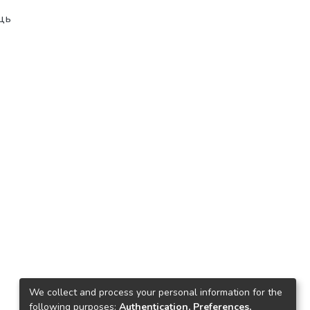
аць
We collect and process your personal information for the
following purposes:
Authentication, Preferences,