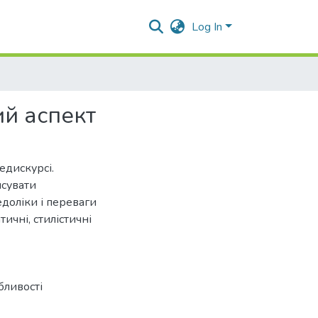
Log In
ий аспект
едискурсі.
ясувати
едоліки і переваги
ичні, стилістичні
бливості