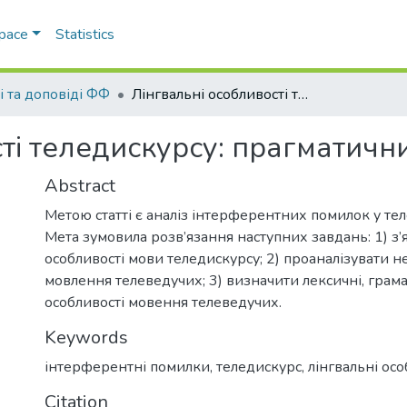
Space
Statistics
і та доповіді ФФ
Лінгвальні особливості теледискурсу: прагматичний аспект
ті теледискурсу: прагматичн
Abstract
Метою статті є аналіз інтерферентних помилок у тел
Мета зумовила розв’язання наступних завдань: 1) з’
особливості мови теледискурсу; 2) проаналізувати н
мовлення телеведучих; 3) визначити лексичні, грамат
особливості мовення телеведучих.
Keywords
інтерферентні помилки
,
теледискурс
,
лінгвальні осо
Citation