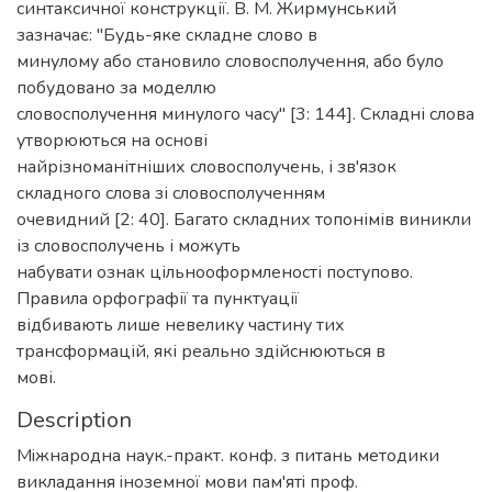
синтаксичної конструкції. В. М. Жирмунський
зазначає: "Будь-яке складне слово в
минулому або становило словосполучення, або було
побудовано за моделлю
словосполучення минулого часу" [3: 144]. Складні слова
утворюються на основі
найрізноманітніших словосполучень, і зв'язок
складного слова зі словосполученням
очевидний [2: 40]. Багато складних топонімів виникли
із словосполучень і можуть
набувати ознак цільнооформленості поступово.
Правила орфографії та пунктуації
відбивають лише невелику частину тих
трансформацій, які реально здійснюються в
мові.
Description
Мiжнародна наук.-практ. конф. з питань методики
викладання iноземної мови пам'ятi проф.