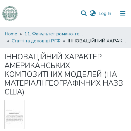
(current)
Log In
Communities
Home
11. Факультет романо-германської філології
&
Статті та доповіді РГФ
ІННОВАЦІЙНИЙ ХАРАКТЕР АМЕРИКАНСЬКИХ КОМПОЗИТНИХ МОДЕЛЕЙ (НА МАТЕРІАЛІ ГЕОГРАФІЧНИХ НАЗВ США)
Collections
ІННОВАЦІЙНИЙ ХАРАКТЕР
All of DSpace
АМЕРИКАНСЬКИХ
КОМПОЗИТНИХ МОДЕЛЕЙ (НА
Statistics
МАТЕРІАЛІ ГЕОГРАФІЧНИХ НАЗВ
США)