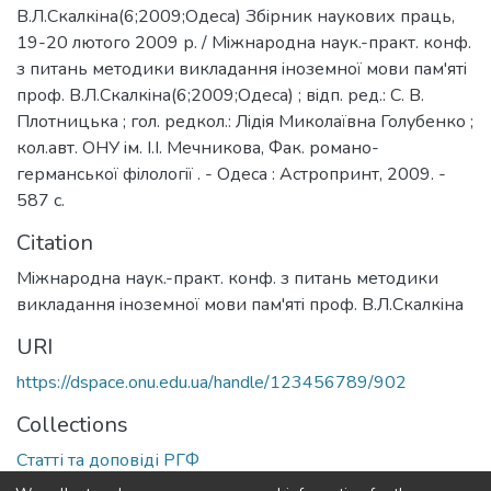
В.Л.Скалкiна(6;2009;Одеса) Збiрник наукових праць,
19-20 лютого 2009 р. / Мiжнародна наук.-практ. конф.
з питань методики викладання iноземної мови пам'ятi
проф. В.Л.Скалкiна(6;2009;Одеса) ; вiдп. ред.: С. В.
Плотницька ; гол. редкол.: Лiдiя Миколаївна Голубенко ;
кол.авт. ОНУ iм. I.I. Мечникова, Фак. романо-
германської фiлологiї . - Одеса : Астропринт, 2009. -
587 с.
Citation
Мiжнародна наук.-практ. конф. з питань методики
викладання iноземної мови пам'ятi проф. В.Л.Скалкiна
URI
https://dspace.onu.edu.ua/handle/123456789/902
Collections
Статті та доповіді РГФ