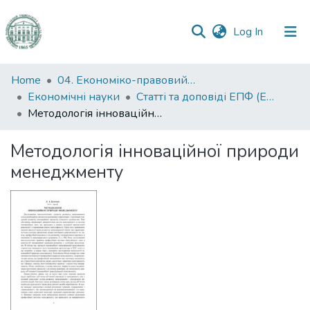
(current)
Log In
Communities
Home
04. Економіко-правовий факультет
&
Економічні науки
Статті та доповіді ЕПФ (Економічні науки)
Collections
Методологія інноваційної природи менеджменту
All of DSpace
Методологія інноваційної природи
менеджменту
Statistics