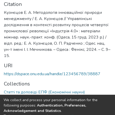
Citation
Кузнєцов Е. А. Методологія інноваційної природи
менеджменту / Е. А. Кузнєцов // Управлінські
дослідження в контексті розвитку процесів четвертої
промислової революції «Індустрія 4.0» : матеріали
міжнар. наук.-практ. конф. (Одеса, 15 груд. 2023 р.) /
відп. ред.: Е. А. Кузнєцов, О. П. Радченко ; Одес. нац.
ун-т імені І. І. Мечникова. – Одеса : Фенікс, 2024. – С. 9–
15.
URI
https://dspace.onu.edu.ua/handle/123456789/38887
Collections
Статті та доповіді ЕПФ (Економічні науки)
We collect and process your personal information for the
Full item page
following purposes:
Authentication, Preferences,
Acknowledgement and Statistics
.