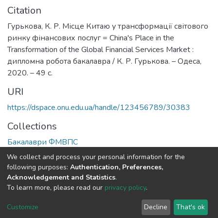
Citation
Гурькова, К. Р. Місце Китаю у трансформації світового
ринку фінансових послуг = China's Place in the
Transformation of the Global Financial Services Market :
дипломна робота бакалавра / К. Р. Гурькова. – Одеса,
2020. – 49 с.
URI
https://dspace.onu.edu.ua/handle/123456789/30383
Collections
Бакалаври ФМВПС
We collect and process your personal information for the
Full item page
following purposes:
Authentication, Preferences,
Acknowledgement and Statistics
.
To learn more, please read our
privacy policy
.
DSpace software
copyright © 2009-2026
LYRASIS
Cookie
Privacy
End User
Send
Customize
Decline
That's ok
settings
policy
Agreement
Feedback