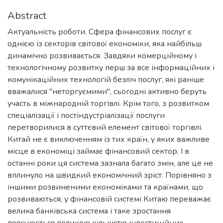
Abstract
Актуальність роботи. Сфера фінансових послуг є
однією із секторів світової економіки, яка найбільш
динамічно розвивається. Завдяки комерційному і
технологічному розвитку перш за все інформаційних і
комунікаційних технологій безліч послуг, які раніше
вважалися "неторгуємими", сьогодні активно беруть
участь в міжнародній торгівлі. Крім того, з розвитком
спеціалізації і постіндустріалізації послуги
перетворилися в суттєвий елемент світової торгівлі.
Китай не є виключенням із тих країн, у яких важливе
місце в економіці займає фінансовий сектор. І в
останні роки ця система зазнала багато змін, але це не
вплинуло на швидкий економічний зріст. Порівняно з
іншими розвиненими економіками та країнами, що
розвиваються, у фінансовій системі Китаю переважає
велика банківська система і таке зростання
пояснюється великою кількістю інвестиційних