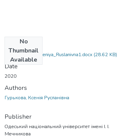
No
Files
Thumbnail
292_Hur'kova_Kseniya_Ruslanivna1.docx
(28.62 KB)
Available
Date
2020
Authors
Гурькова, Ксенія Русланівна
Publisher
Одеський національний університет імені І. І.
Мечникова