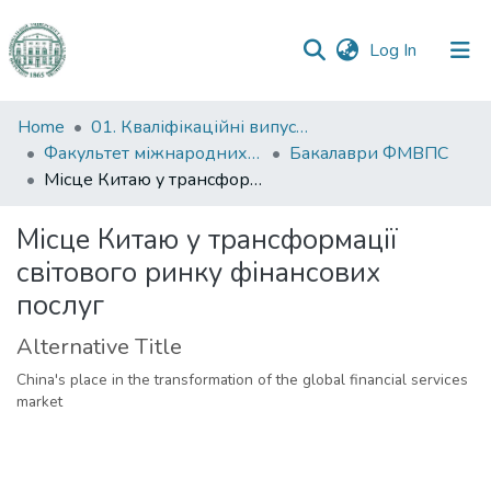
(current)
Log In
Communities
Home
01. Кваліфікаційні випускні роботи здобувачів вищої освіти
&
Факультет міжнародних відносин, політології та соціології
Бакалаври ФМВПС
Collections
Місце Китаю у трансформації світового ринку фінансових послуг
All of DSpace
Місце Китаю у трансформації
світового ринку фінансових
Statistics
послуг
Alternative Title
China's place in the transformation of the global financial services
market