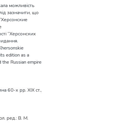
жала можливість
лід зазначити, що
 “Херсонские
е
ості “Херсонских
видання.
“Khersonskie
ts edition as a
nd the Russian empire
а 60-х рр. XIX ст.
,
л. ред.: В. М.
.