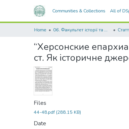
Communities & Collections
All of D
Home
06. Факультет історії та філософії
Статт
“Херсонские епархиа
ст. Як історичне дже
Files
44-48.pdf
(288.15 KB)
Date