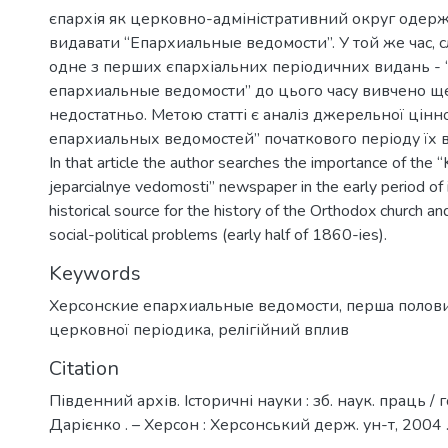
єпархія як церковно-адміністративний округ одер
видавати “Епархиальные ведомости”. У той же час, с
одне з перших єпархіальних періодичних видань -
епархиальные ведомости” до цього часу вивчено щ
недостатньо. Метою статті є аналіз джерельної цінн
епархиальных ведомостей” початкового періоду їх 
In that article the author searches the importance of the 
jeparcialnye vedomosti” newspaper in the early period of i
historical source for the history of the Orthodox church a
social-political problems (early half of 1860-ies).
Keywords
Херсонские епархиальные ведомости
,
перша половин
церковної періодика
,
релігійний вплив
Citation
Південний архів. Історичні науки : зб. наук. праць / го
Дарієнко . – Херсон : Херсонський держ. ун-т, 2004 