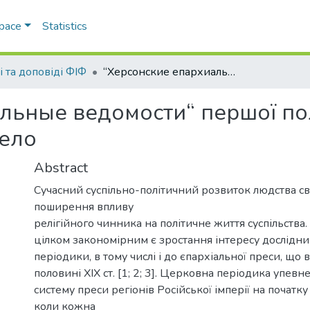
Space
Statistics
і та доповіді ФІФ
“Херсонские епархиальные ведомости“ першої половини 60-х рр. XIX ст. Як історичне джерело
льные ведомости“ першої пол
рело
Abstract
Сучасний суспільно-політичний розвиток людства св
поширення впливу
релігійного чинника на політичне життя суспільства. 
цілком закономірним є зростання інтересу дослідни
періодики, в тому числі і до єпархіальної преси, що 
половині XIX ст. [1; 2; 3]. Церковна періодика упевн
систему преси регіонів Російської імперії на початку 6
коли кожна