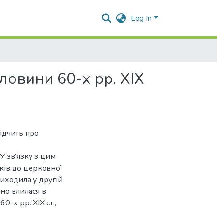
Log In
овини 60-х рр. XIX
ідчить про
У зв'язку з цим
ків до церковної
виходила у другій
ено влилася в
0-х рр. XIX ст.,