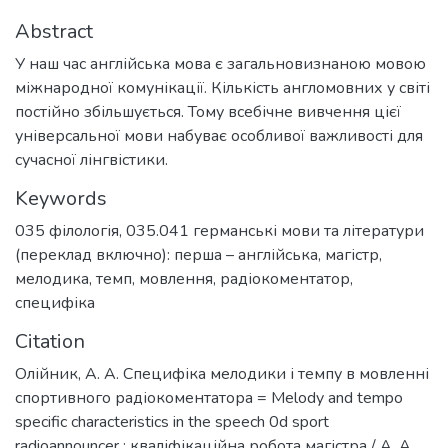
Abstract
У наш час англійська мова є загальновизнаною мовою
міжнародної комунікації. Кількість англомовних у світі
постійно збільшується. Тому всебічне вивчення цієї
універсальної мови набуває особливої важливості для
сучасної лінгвістики.
Keywords
035 філологія
,
035.041 германські мови та літератури
(переклад включно): перша – англійська
,
магістр
,
мелодика
,
темп
,
мовлення
,
радіокоментатор
,
специфіка
Citation
Олійник, А. А. Специфіка мелодики і темпу в мовленні
спортивного радіокоментатора = Melody and tempo
specific characteristics in the speech 0d sport
radioannouncer : кваліфікаційна робота магістра / А. А.