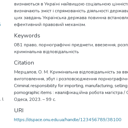
визнаються в Україні найвищою соціальною цінніст
визначають зміст і спрямованість діяльності держа
цих завдань Українська держава повинна встановл
5
ефективний правовий механізм.
Keywords
081 право
,
порнографічні предмети
,
ввезення
,
роз
кримінальна відповідальність
Citation
Мерцалов, О. М. Кримінальна відповідальність за вв
виготовлення, збут і розповсюдження порнографіч
Criminal responsibility for importing, manufacturing, selling
pornographic items : кваліфікаційна робота магістра /
І.
Одеса, 2023. – 99 с.
URI
https://dspace.onu.edu.ua/handle/123456789/38100