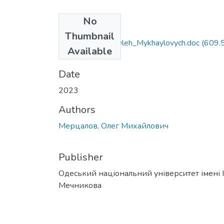
No
Files
Thumbnail
081_Mertsalov_Oleh_Mykhaylovych.doc
(609.
Available
KB)
Date
2023
Authors
Мерцалов, Олег Михайлович
Publisher
Одеський національний університет імені І. 
Мечникова