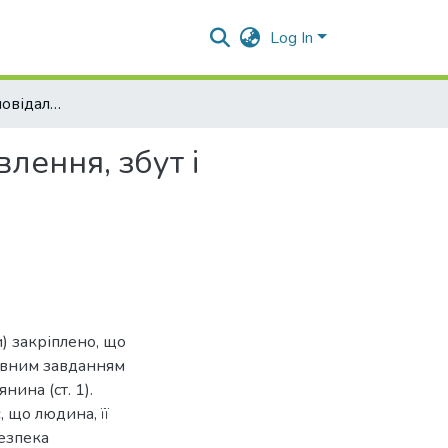
Log In
Кримінальна відповідальність за ввезення, виготовлення, збут і розповсюдження порнографічних предметів
лення, збут і
и) закріплено, що
ловним завданням
ина (ст. 1).
 що людина, її
безпека