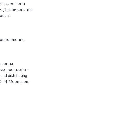
ю і саме вони
ви. Для виконання
ювати
повсюдження
,
езення,
них предметів =
 and distributing
 О. М. Мерцалов. –