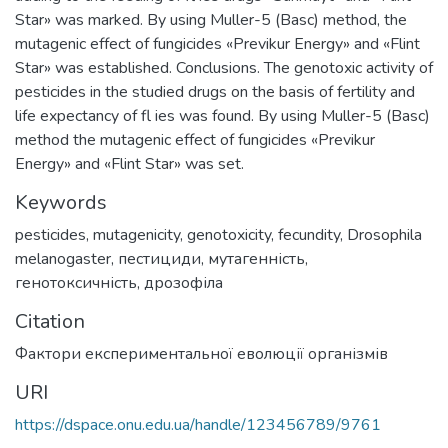
Star» was marked. By using Muller-5 (Basc) method, the
mutagenic effect of fungicides «Previkur Energy» and «Flint
Star» was established. Conclusions. The genotoxic activity of
pesticides in the studied drugs on the basis of fertility and
life expectancy of fl ies was found. By using Muller-5 (Basc)
method the mutagenic effect of fungicides «Previkur
Energy» and «Flint Star» was set.
Keywords
pesticides
,
mutagenicity
,
genotoxicity
,
fecundity
,
Drosophila
melanogaster
,
пестициди
,
мутагенність
,
генотоксичність
,
дрозофіла
Citation
Фактори експериментальної еволюції організмів
URI
https://dspace.onu.edu.ua/handle/123456789/9761