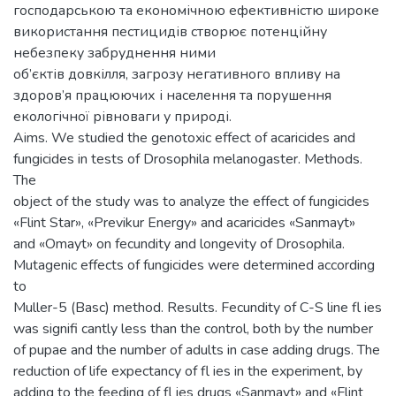
господарською та економічною ефективністю широке
використання пестицидів створює потенційну
небезпеку забруднення ними
об’єктів довкілля, загрозу негативного впливу на
здоров’я працюючих і населення та порушення
екологічної рівноваги у природі.
Aims. We studied the genotoxic effect of acaricides and
fungicides in tests of Drosophila melanogaster. Methods.
The
object of the study was to analyze the effect of fungicides
«Flint Star», «Previkur Energy» and acaricides «Sanmayt»
and «Omayt» on fecundity and longevity of Drosophila.
Mutagenic effects of fungicides were determined according
to
Muller-5 (Basc) method. Results. Fecundity of C-S line fl ies
was signifi cantly less than the control, both by the number
of pupae and the number of adults in case adding drugs. The
reduction of life expectancy of fl ies in the experiment, by
adding to the feeding of fl ies drugs «Sanmayt» and «Flint