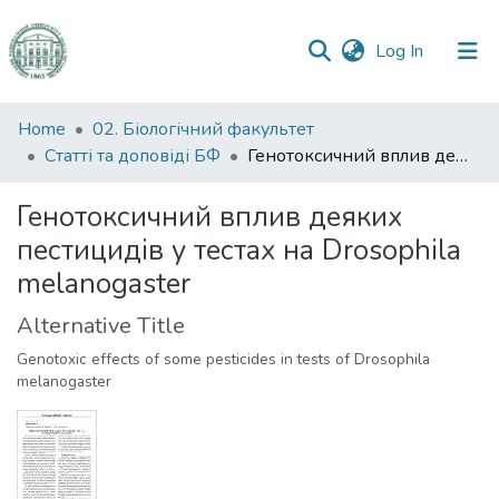
(current)
Log In
Communities
Home
02. Біологічний факультет
&
Статті та доповіді БФ
Генотоксичний вплив деяких пестицидів у тестах на Drosophila melanogaster
Collections
Генотоксичний вплив деяких
All of DSpace
пестицидів у тестах на Drosophila
melanogaster
Statistics
Alternative Title
Genotoxic effects of some pesticides in tests of Drosophila
melanogaster