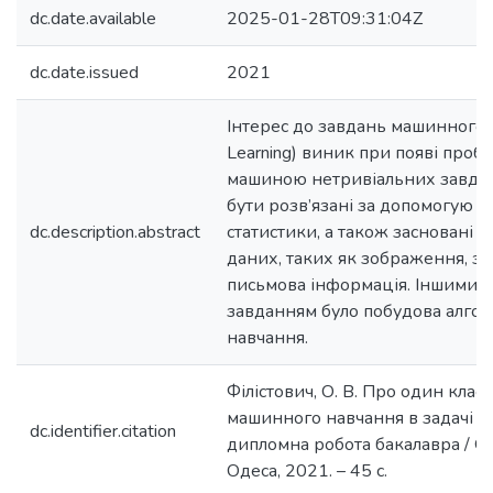
dc.date.available
2025-01-28T09:31:04Z
dc.date.issued
2021
Інтерес до завдань машинного 
Learning) виник при появі проб
машиною нетривіальних завдан
бути розв’язані за допомогую а
dc.description.abstract
статистики, а також засновані 
даних, таких як зображення, зв
письмова інформація. Іншими 
завданням було побудова алгор
навчання.
Філістович, О. В. Про один кла
машинного навчання в задачі кл
dc.identifier.citation
дипломна робота бакалавра / О. 
Одеса, 2021. – 45 с.