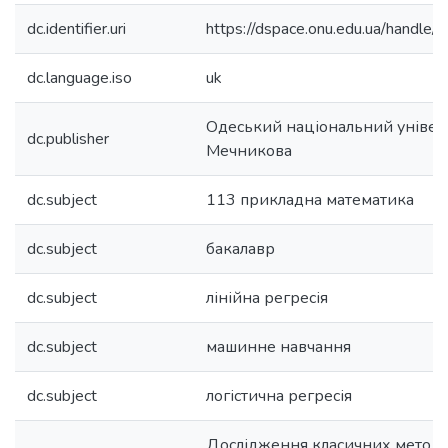
dc.identifier.uri
https://dspace.onu.edu.ua/hand
dc.language.iso
uk
Одеський національний університ
dc.publisher
Мечникова
dc.subject
113 прикладна математика
dc.subject
бакалавр
dc.subject
лінійна регресія
dc.subject
машинне навчання
dc.subject
логістична регресія
Дослідження класичних метод