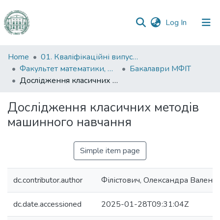
(current)
Log In
Communities
Home
01. Кваліфікаційні випускні роботи здобувачів вищої освіти
&
Факультет математики, фізики та інформаційних технологій
Бакалаври МФІТ
Collections
Дослідження класичних методів машинного навчання
All of DSpace
Дослідження класичних методів
машинного навчання
Statistics
Simple item page
dc.contributor.author
Філістович, Олександра Валент
dc.date.accessioned
2025-01-28T09:31:04Z