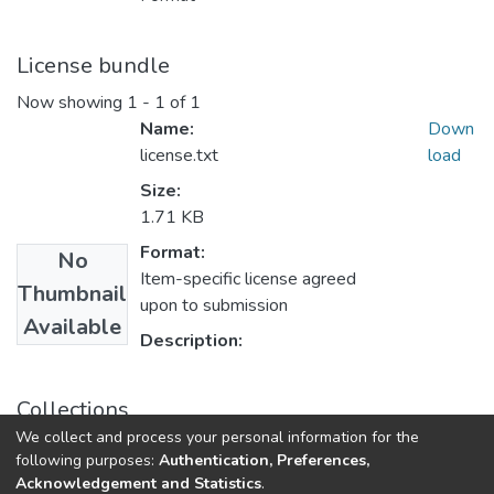
License bundle
Now showing
1 - 1 of 1
Name:
Down
license.txt
load
Size:
1.71 KB
Format:
No
Item-specific license agreed
Thumbnail
upon to submission
Available
Description:
Collections
We collect and process your personal information for the
Бакалаври МФІТ
following purposes:
Authentication, Preferences,
Acknowledgement and Statistics
.