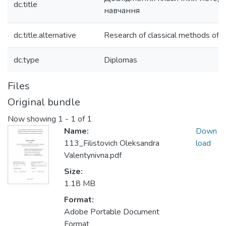
dc.title
навчання
dc.title.alternative
Research of classical methods of m
dc.type
Diplomas
Files
Original bundle
Now showing
1 - 1 of 1
Name:
Down
113_Filistovich Oleksandra
load
Valentynivna.pdf
Size:
1.18 MB
Format:
Adobe Portable Document
Format