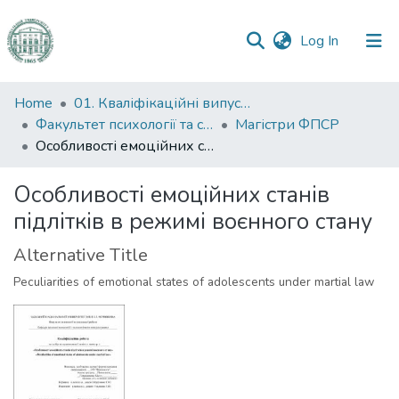
(current)
Log In
Communities
Home
01. Кваліфікаційні випускні роботи здобувачів вищої освіти
&
Факультет психології та соціальної роботи
Магістри ФПСР
Collections
Особливості емоційних станів підлітків в режимі воєнного стану
All of DSpace
Особливості емоційних станів
підлітків в режимі воєнного стану
Statistics
Alternative Title
Peculiarities of emotional states of adolescents under martial law