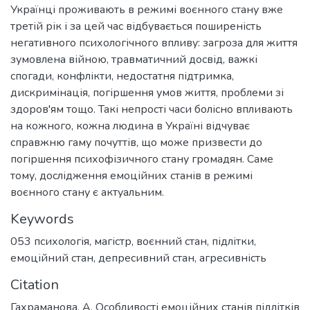
Українці проживають в режимі воєнного стану вже
третій рік і за цей час відбувається поширеність
негативного психологічного впливу: загроза для життя
зумовлена війною, травматичний досвід, важкі
спогади, конфлікти, недостатня підтримка,
дискримінація, погіршення умов життя, проблеми зі
здоров'ям тощо. Такі непрості часи болісно впливають
на кожного, кожна людина в Україні відчуває
справжню гаму почуттів, що може призвести до
погіршення психофізичного стану громадян. Саме
тому, дослідження емоційних станів в режимі
воєнного стану є актуальним.
Keywords
053 психологія
,
магістр
,
воєнний стан
,
підлітки
,
емоційний стан
,
депресивний стан
,
агресивність
Citation
Гахраманова, А. Особливості емоційних станів підлітків