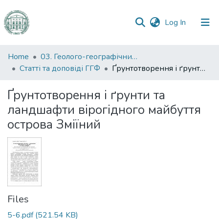
(current)
Log In
Communities
Home
03. Геолого-географічний факультет
&
Статті та доповіді ГГФ
Ґрунтотворення і ґрунти та ландшафти вірогідного майбуття острова Зміїний
Collections
Ґрунтотворення і ґрунти та
All of DSpace
ландшафти вірогідного майбуття
острова Зміїний
Statistics
Files
5-6.pdf
(521.54 KB)