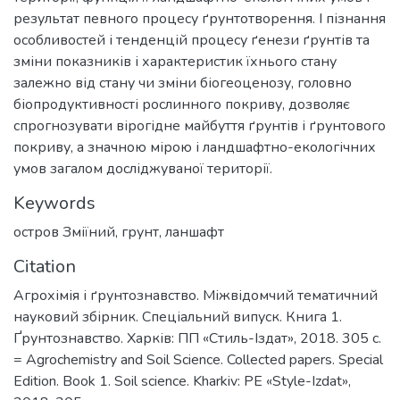
результат певного процесу ґрунтотворення. І пізнання
особливостей і тенденцій процесу ґенези ґрунтів та
зміни показників і характеристик їхнього стану
залежно від стану чи зміни біогеоценозу, головно
біопродуктивності рослинного покриву, дозволяє
спрогнозувати вірогідне майбуття ґрунтів і ґрунтового
покриву, а значною мірою і ландшафтно-екологічних
умов загалом досліджуваної території.
Keywords
остров Зміїний
,
грунт
,
ланшафт
Citation
Агрохімія і ґрунтознавство. Міжвідомчий тематичний
науковий збірник. Спеціальний випуск. Книга 1.
Ґрунтознавство. Харків: ПП «Стиль-Іздат», 2018. 305 с.
= Agrochemistry and Soil Science. Collected papers. Special
Edition. Book 1. Soil science. Kharkiv: PE «Style-Izdat»,