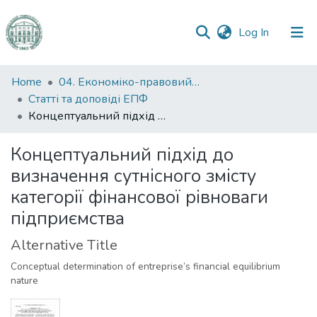
(current)
Log In
Communities
Home
04. Економіко-правовий факультет
&
Статті та доповіді ЕПФ
Collections
Концептуальний підхід до визначення сутнісного змісту категорії фінансової рівноваги підприємства
All of DSpace
Концептуальний підхід до
визначення сутнісного змісту
Statistics
категорії фінансової рівноваги
підприємства
Alternative Title
Conceptual determination of entreprise’s financial equilibrium
nature