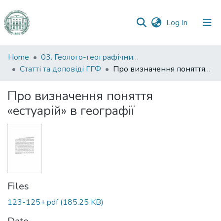
(current)
Log In
Communities
Home
03. Геолого-географічний факультет
&
Статті та доповіді ГГФ
Про визначення поняття «естуарій» в географії
Collections
Про визначення поняття
All of DSpace
«естуарій» в географії
Statistics
Files
123-125+.pdf
(185.25 KB)