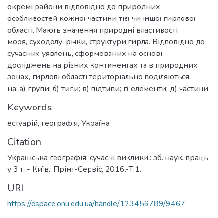
окремі райони відповідно до природних
особливостей кожної частини тієї чи іншої гирлової
області. Мають значення природні властивості
моря, суходолу, річки, структури гирла. Відповідно до
сучасних уявлень, сформованих на основі
досліджень на різних континентах та в природних
зонах, гирлові області територіально поділяються
на: а) групи; б) типи; в) підтипи; г) елементи; д) частини.
Keywords
естуарій
,
географія
,
Україна
Citation
Українська географія: сучасні виклики.: зб. наук. праць
у 3 т. - Київ.: Прінт-Сервіс, 2016.-Т.1.
URI
https://dspace.onu.edu.ua/handle/123456789/9467