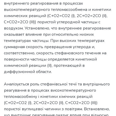
внутреннего реагирования в процессах
высокотемпературного тепломассообмена и кинетики
химических реакций (С+О2=СО2 (I), 2С+О2=2СО (II),
C+CO2=2CO (III)) пористой углеродной частицы с
воздухом. Установлено, что внутреннее реагирование
оказывает влияние при относительно низких
температурах частицы. При высоких температурах
суммарная скорость превращения углерода и,
соответственно, скорость стефановского течения на
поверхности частицы определяется кинетикой
химической реакции (II), протекающей в
Аналізується роль стефанівської течії та внутрішнього
реагування в процесах високотемпературного
тепломасообміну і кінетики хімічних реакцій
(С+О2=СО2 (I), 2С+О2=2СО (II), C+CO2=2CO (III))
пористої вуглицевої чатинки з повітрям. Встановлено,
що внутрішнє реагування оказує вплив при відносно