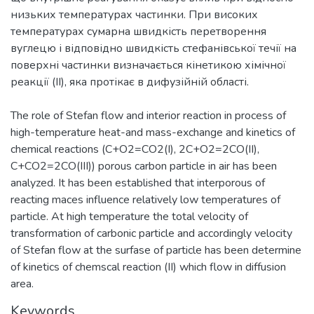
низьких температурах частинки. При високих
температурах сумарна швидкість перетворення
вуглецю і відповідно швидкість стефанівської течії на
поверхні частинки визначається кінетикою хімічної
The role of Stefan flow and interior reaction in process of
high-temperature heat-and mass-exchange and kinetics of
chemical reactions (C+O2=CO2(I), 2C+O2=2CO(II),
C+CO2=2CO(III)) porous carbon particle in air has been
analyzed. It has been established that interporous of
reacting maces influence relatively low temperatures of
particle. At high temperature the total velocity of
transformation of carbonic particle and accordingly velocity
of Stefan flow at the surfase of particle has been determine
of kinetics of chemscal reaction (II) which flow in diffusion
area.
Keywords