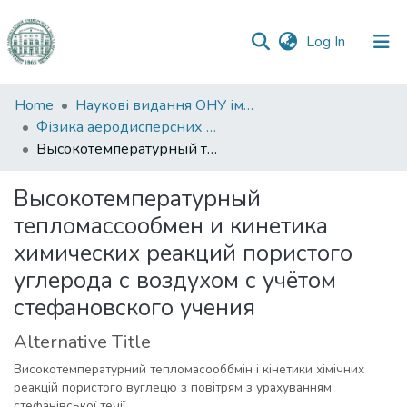
(current)
Log In
Communities
Home
Наукові видання ОНУ імені І. І. Мечникова
&
Фізика аеродисперсних систем
Collections
Высокотемпературный тепломассообмен и кинетика химических реакций пористого углерода с воздухом с учётом стефановского учения
All of DSpace
Высокотемпературный
тепломассообмен и кинетика
Statistics
химических реакций пористого
углерода с воздухом с учётом
стефановского учения
Alternative Title
Високотемпературний тепломасооббмін і кінетики хімічних
реакцій пористого вуглецю з повітрям з урахуванням
стефанівської течії