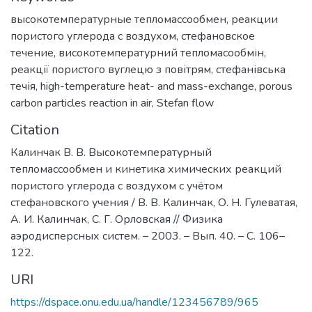
высокотемпературные тепломассообмен
,
реакции
пористого углерода с воздухом
,
стефановское
течение
,
високотемпературний тепломасообмін
,
реакції пористого вуглецю з повітрям
,
стефанівська
течія
,
high-temperature heat- and mass-exchange
,
porous
carbon particles reaction in air
,
Stefan flow
Citation
Калинчак В. В. Высокотемпературный
тепломассообмен и кинетика химических реакций
пористого углерода с воздухом с учётом
стефановского учения / В. В. Калинчак, О. Н. Гулеватая,
А. И. Калинчак, С. Г. Орловская // Физика
аэродисперсных систем. – 2003. – Вып. 40. – С. 106–
122.
URI
https://dspace.onu.edu.ua/handle/123456789/965