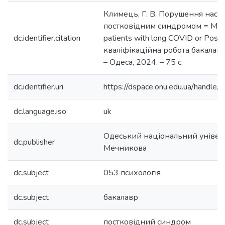
Климець, Г. В. Порушення настр
постковідним синдромом = Mood 
dc.identifier.citation
patients with long COVID or Post
кваліфікаційна робота бакалавра
– Одеса, 2024. – 75 с.
dc.identifier.uri
https://dspace.onu.edu.ua/hand
dc.language.iso
uk
Одеський національний університ
dc.publisher
Мечникова
dc.subject
053 психологія
dc.subject
бакалавр
dc.subject
постковідний синдром