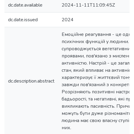
dc.date.available
2024-11-11T11:09:45Z
dc.date.issued
2024
Емоційне реагування - це одна
психічних функцій у людини. 
супроводжується вегетативним
проявами, пов'язано з мисленн
активністю. Настрій - це загал
стан, який впливає на активніс
характеризує її життєвий тонус
dc.description.abstract
завжди пов'язаний з конкретн
Розрізняють позитивні настрої,
бадьорості, та негативні, які пр
викликають пасивність. Причин
можуть бути дуже різноманітни
людина має свою власну ступінь
них.