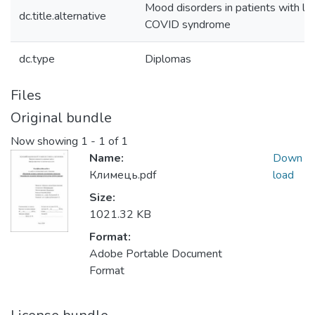
Mood disorders in patients with l
dc.title.alternative
COVID syndrome
dc.type
Diplomas
Files
Original bundle
Now showing
1 - 1 of 1
Name:
Down
Климець.pdf
load
Size:
1021.32 KB
Format:
Adobe Portable Document
Format