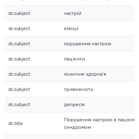
dc.subject
настрій
dc.subject
емоції
dc.subject
порушення настрою
dc.subject
пацієнти
dc.subject
психічне здоров’я
dc.subject
тривожність
dc.subject
депресія
Порушення настрою в пацієнтів
dc.title
синдромом