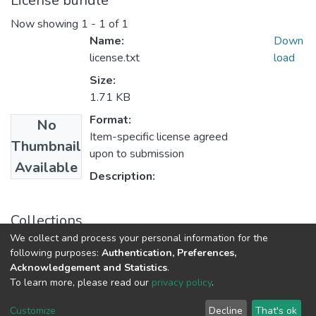
License bundle
Now showing
1 - 1 of 1
Name:
Down
license.txt
load
Size:
1.71 KB
Format:
No
Item-specific license agreed
Thumbnail
upon to submission
Available
Description:
Collections
We collect and process your personal information for the
Бакалаври ФПСР
following purposes:
Authentication, Preferences,
Acknowledgement and Statistics
.
To learn more, please read our
privacy policy
.
DSpace software
copyright © 2009-2026
LYRASIS
Cookie
Privacy
End User
Send
Customize
Decline
That's ok