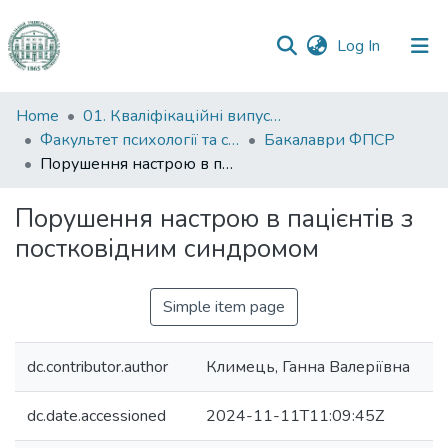
(current)
Log In
Communities
Home
01. Кваліфікаційні випускні роботи здобувачів вищої освіти
&
Факультет психології та соціальної роботи
Бакалаври ФПСР
Collections
Порушення настрою в пацієнтів з постковідним синдромом
All of DSpace
Порушення настрою в пацієнтів з
постковідним синдромом
Statistics
Simple item page
dc.contributor.author
Климець, Ганна Валеріївна
dc.date.accessioned
2024-11-11T11:09:45Z