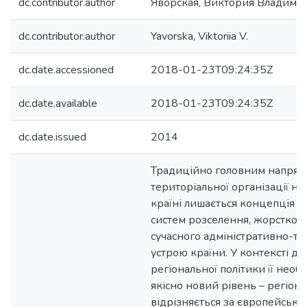
dc.contributor.author
Яворская, Виктория Владими
dc.contributor.author
Yavorska, Viktoriia V.
dc.date.accessioned
2018-01-23T09:24:35Z
dc.date.available
2018-01-23T09:24:35Z
dc.date.issued
2014
Традиційно головним напрям
територіальної організації на
країні лишається концепція 
систем розселення, жорстко 
сучасного адміністративно-т
устрою країни. У контексті д
регіональної політики її необ
якісно новий рівень – регіона
відрізняється за європейськ