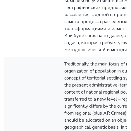
комплексно учитывать все мн
географических предпосылок
расселения, с одной стороны,
самого процесса расселения с
трансформациями и изменени
Как будет показано далее, эт
задача, которая требует углу
методологической и методиче
Traditionally, the main focus of re
organization of population in our
concept of territorial settling sys
the present administrative-territor
context of national regional polic
transferred to a new level – regi
significantly differs by the curr
from regional (plus AR Crimea) di
should be allocated on an objecti
geographical, genetic basis. In the