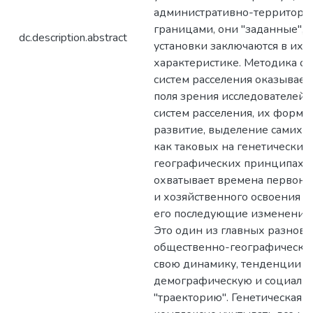
административно-территор
границами, они "заданные", 
dc.description.abstract
установки заключаются в их 
характеристике. Методика о
систем расселения оказывает
поля зрения исследователей о
систем расселения, их форми
развитие, выделение самих с
как таковых на генетических
географических принципах. 
охватывает времена первона
и хозяйственного освоения т
его последующие изменения
Это один из главных разнов
общественно-географических
свою динамику, тенденции р
демографическую и социаль
"траекторию". Генетическая 