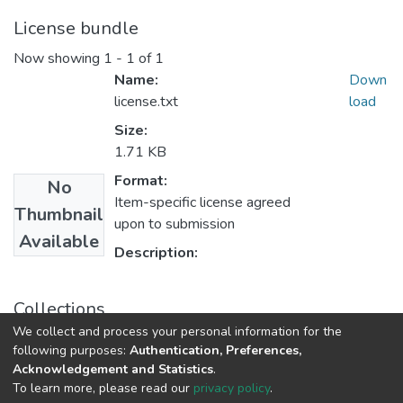
License bundle
Now showing
1 - 1 of 1
Name:
Down
license.txt
load
Size:
1.71 KB
Format:
No
Item-specific license agreed
Thumbnail
upon to submission
Available
Description:
Collections
We collect and process your personal information for the
Статті та доповіді ГГФ
following purposes:
Authentication, Preferences,
Acknowledgement and Statistics
.
To learn more, please read our
privacy policy
.
DSpace software
copyright © 2009-2026
LYRASIS