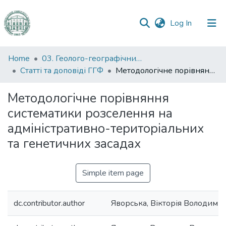
(current)
Log In
Communities
Home
03. Геолого-географічний факультет
&
Статті та доповіді ГГФ
Методологічне порівняння систематики розселення на адміністративно-територіальних та генетичних засадах
Collections
Методологічне порівняння
All of DSpace
систематики розселення на
адміністративно-територіальних
Statistics
та генетичних засадах
Simple item page
dc.contributor.author
Яворська, Вікторія Володими