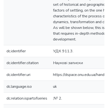
set of historical and geographica
factors of settling, on the one ha
characteristics of the process of s
dynamics, transformation and cha
As will be shown below, this is a 
that requires in-depth methodol
development.
dc.identifier
УДК 911.3.
dc.identifier.citation
Наукові записки
dc.identifier.uri
https://dspace.onu.edu.ua/han
dc.language.iso
uk
dc.relation.ispartofseries
;№ 2.