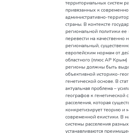
территориальных систем расс
привязанных к современном
административно-территориа
страны. В контексте государ
региональной политики ее н
перевести на качественно но
региональный, существенно 
европейским нормам от дей
областного (плюс АР Крым) д
регионы должны быть выдел
объективной историко-геогр
генетической основе. В стать
актуальная проблема – усили
географов к генетической си
расселения, которая существе
конкретизирует теорию и м
современной екистики. В на
системы расселения разных 
устанавливаются преимущест