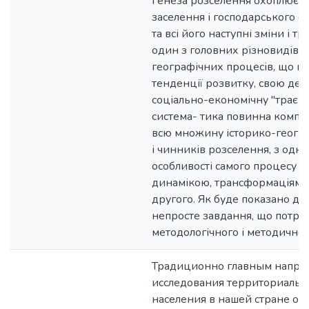
Ґенеза розселення охоплює ч
заселення і господарського ос
та всі його наступні зміни і т
один з головних різновидів с
географічних процесів, що ма
тенденції розвитку, свою дем
соціально-економічну "траєкт
система- тика повинна компл
всю множину історико-геогр
і чинників розселення, з одног
особливості самого процесу р
динамікою, трансформаціями 
другого. Як буде показано дал
непросте завдання, що потре
методологічного і методично
Традиционно главным напра
исследования территориальн
населения в нашей стране ос