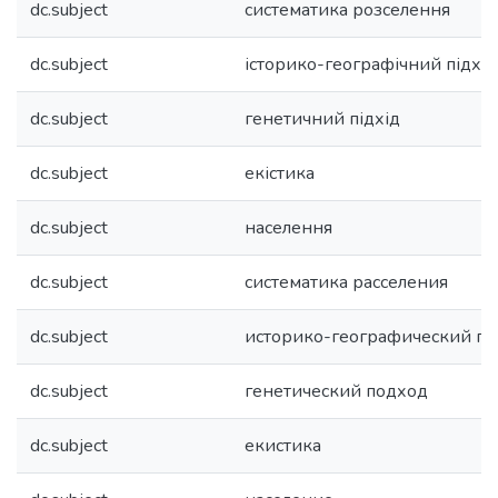
dc.subject
систематика розселення
dc.subject
історико-географічний підхід
dc.subject
генетичний підхід
dc.subject
екістика
dc.subject
населення
dc.subject
систематика расселения
dc.subject
историко-географический п
dc.subject
генетический подход
dc.subject
екистика