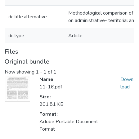
Methodological comparison of ta
dc.title.alternative
on administrative- territorial and 
dc.type
Article
Files
Original bundle
Now showing
1 - 1 of 1
Name:
Down
11-16.pdf
load
Size:
201.81 KB
Format:
Adobe Portable Document
Format