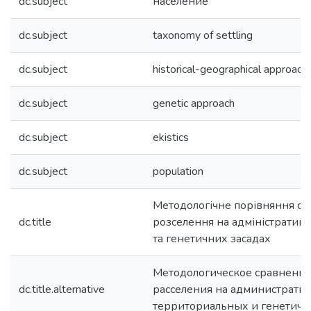
dc.subject
население
dc.subject
taxonomy of settling
dc.subject
historical-geographical approach
dc.subject
genetic approach
dc.subject
ekistics
dc.subject
population
Методологічне порівняння си
dc.title
розселення на адміністратив
та генетичних засадах
Методологическое сравнение
dc.title.alternative
расселения на администрати
территориальных и генетиче