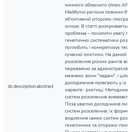
чинного обласного (плюс АР К
Майбутні регіони повинні бут
об’єктивній історико-географ
основі. В статті розкриваєтьс
проблема – посилити увагу ге
генетичної систематики розсе
поглибить і конкретизує теор
сучасної екістики. На даний ч
розселення різних рангів вс
переважно за адміністратив
межами, вони "задані", і ціль
дослідження полягають у їх п
dc.description.abstract
характе- ристиці. Методика 
систем розселення виявляєть
Поза увагою дослідників лиш
систем розселення, їх формув
виділення самих систем розсе
генетичних та історико-геогр