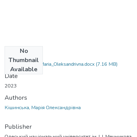
No
Files
Thumbnail
162_Kishynska_Maria_Oleksandrivna.docx
(7.16 MB)
Available
Date
2023
Authors
Кішинська, Марія Олександрівна
Publisher
Одеський національний університет ім. І. І. Мечникова