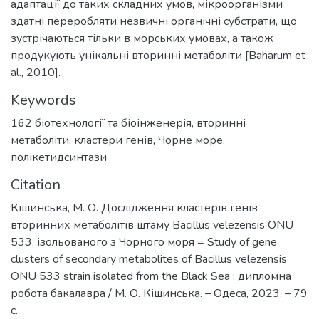
адаптації до таких складних умов, мікроорганізми
здатні переробляти незвичні органічні субстрати, що
зустрічаються тільки в морських умовах, а також
продукують унікальні вторинні метаболіти [Baharum et
al., 2010].
Keywords
162 біотехнології та біоінженерія
,
вторинні
метаболіти
,
кластери генів
,
Чорне море
,
полікетидсинтази
Citation
Кішинська, М. О. Дослідження кластерів генів
вторинних метаболітів штаму Bacillus velezensis ONU
533, ізольованого з Чорного моря = Study of gene
clusters of secondary metabolites of Bacillus velezensis
ONU 533 strain isolated from the Black Sea : дипломна
робота бакалавра / М. О. Кішинська. – Одеса, 2023. – 79
с.