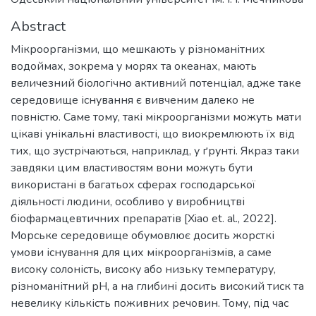
Abstract
Мікроорганізми, що мешкають у різноманітних
водоймах, зокрема у морях та океанах, мають
величезний біологічно активний потенціал, адже таке
середовище існування є вивченим далеко не
повністю. Саме тому, такі мікроорганізми можуть мати
цікаві унікальні властивості, що виокремлюють їх від
тих, що зустрічаються, наприклад, у ґрунті. Якраз таки
завдяки цим властивостям вони можуть бути
використані в багатьох сферах господарської
діяльності людини, особливо у виробництві
біофармацевтичних препаратів [Xiao et. al., 2022].
Морське середовище обумовлює досить жорсткі
умови існування для цих мікроорганізмів, а саме
високу солоність, високу або низьку температуру,
різноманітний рН, а на глибині досить високий тиск та
невелику кількість поживних речовин. Тому, під час