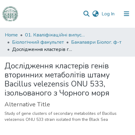
(current)
Log In
Communities
Home
01. Кваліфікаційні випускні роботи здобувачів вищої освіти
&
Біологічний факультет
Бакалаври Біолог. ф-т
Collections
Дослідження кластерів генів вторинних метаболітів штаму Bacillus velezensis ONU 533, ізольованого з Чорного моря
All of DSpace
Дослідження кластерів генів
вторинних метаболітів штаму
Statistics
Bacillus velezensis ONU 533,
ізольованого з Чорного моря
Alternative Title
Study of gene clusters of secondary metabolites of Bacillus
velezensis ONU 533 strain isolated from the Black Sea