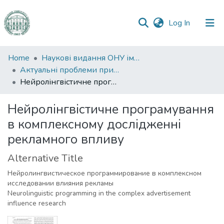
(current)
Log In
Communities
Home
Наукові видання ОНУ імені І. І. Мечникова
&
Актуальні проблеми прикладної лінгвістики
Collections
Нейролінгвістичне програмування в комплексному дослідженні рекламного впливу
All of DSpace
Нейролінгвістичне програмування
в комплексному дослідженні
Statistics
рекламного впливу
Alternative Title
Нейролингвистическое программирование в комплексном
исследовании влияния рекламы
Neurolinguistic programming in the complex advertisement
influence research