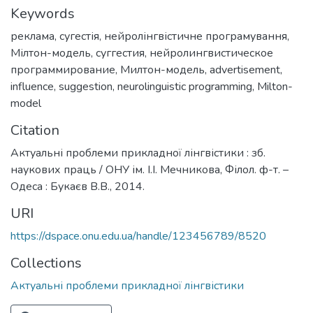
Keywords
реклама
,
сугестія
,
нейролінгвістичне програмування
,
Мілтон-модель
,
суггестия
,
нейролингвистическое
программирование
,
Милтон-модель
,
advertisement
,
influence
,
suggestion
,
neurolinguistic programming
,
Milton-
model
Citation
Актуальні проблеми прикладної лінгвістики : зб.
наукових праць / ОНУ ім. І.І. Мечникова, Філол. ф-т. –
Одеса : Букаєв В.В., 2014.
URI
https://dspace.onu.edu.ua/handle/123456789/8520
Collections
Актуальні проблеми прикладної лінгвістики