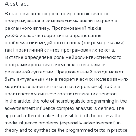
Abstract
В статті висвітлено роль нейролінгвістичного
програмування в комплексному аналізі маркерів
рекламного впливу. Пропонований підхід
уможливлює як теоретичне опрацювання
проблематики медійного впливу (зокрема реклами),
так і практичний синтез програмованих текстів.
В статье определена роль нейролингвистического
программирования в комплексном анализе
рекламной суггестии. Предложенный поход может
быть актуальным как в теоретических исследованиях
медийного влияния (в частности рекламы), так и в
практическом синтезе соответствующих текстов.
In the article, the role of neurolinguistic programming in the
advertisement influence complex analysis is defined. The
approach offered makes it possible both to process the
media influence problems (especially advertisement) in
theory and to synthesize the programmed texts in practice.