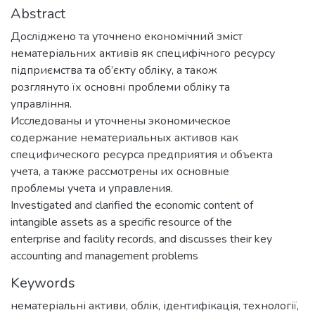
Abstract
Досліджено та уточнено економічний зміст
нематеріальних активів як специфічного ресурсу
підприємства та об’єкту обліку, а також
розглянуто їх основні проблеми обліку та
управління.
Исследованы и уточнены экономическое
содержание нематериальных активов как
специфического ресурса предприятия и объекта
учета, а также рассмотрены их основные
проблемы учета и управления.
Investigated and clarified the economic content of
intangible assets as a specific resource of the
enterprise and facility records, and discusses their key
accounting and management problems
Keywords
нематеріальні активи
,
облік
,
ідентифікація
,
технології
,