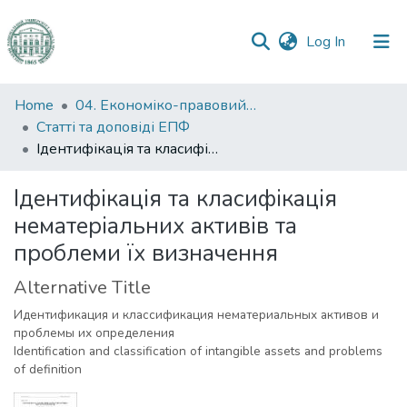
(current)
Log In
Communities
Home
04. Економіко-правовий факультет
&
Статті та доповіді ЕПФ
Collections
Ідентифікація та класифікація нематеріальних активів та проблеми їх визначення
All of DSpace
Ідентифікація та класифікація
нематеріальних активів та
Statistics
проблеми їх визначення
Alternative Title
Идентификация и классификация нематериальных активов и
проблемы их определения
Identification and classification of intangible assets and problems
of definition