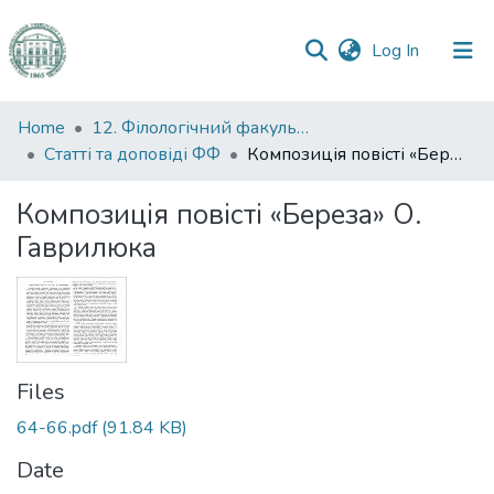
(current)
Log In
Communities
Home
12. Філологічний факультет
&
Статті та доповіді ФФ
Композиція повісті «Береза» О. Гаврилюка
Collections
Композиція повісті «Береза» О.
All of DSpace
Гаврилюка
Statistics
Files
64-66.pdf
(91.84 KB)
Date