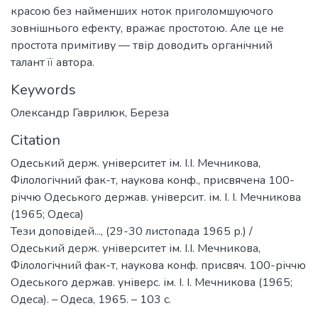
красою без найменших ноток приголомшуючого
зовнішнього ефекту, вражає простотою. Але це не
простота примітиву — твір доводить органічний
талант її автора.
Keywords
Олександр Гаврилюк
,
Береза
Citation
Одеський держ. університет ім. І.І. Мечникова,
Філологічний фак-т, наукова конф., присвячена 100-
річчю Одеського держав. університ. ім. І. І. Мечникова
(1965; Одеса)
Тези доповідей..., (29-30 листопада 1965 р.) /
Одеський держ. університет ім. І.І. Мечникова,
Філологічний фак-т, наукова конф. присвяч. 100-річчю
Одеського держав. універс. ім. І. І. Мечникова (1965;
Одеса). – Одеса, 1965. – 103 с.