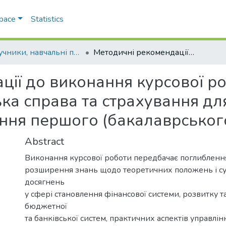
Space
Statistics
Підручники, навчальні посібники та інші науково- та навчально-методичні праці ЕПФ
Методичні рекомендації до виконання курсової роботи зі спеціальності 072 Фінанси, банківська справа та страхування для студентів денної та заочної форми навчання першого (бакалаврського) рівня вищої освіти
ії до виконання курсової роб
ька справа та страхування для
ня першого (бакалаврського)
Abstract
Виконання курсової роботи передбачає поглиблення
розширення знань щодо теоретичних положень і с
досягнень
у сфері становлення фінансової системи, розвитку 
бюджетної
та банківської систем, практичних аспектів управлін