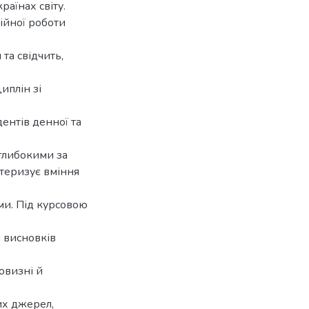
раїнах світу.
ійної роботи
та свідчить,
иплін зі
дентів денної та
 глибокими за
ктеризує вміння
ми. Під курсовою
 висновків
овизні й
их джерел,