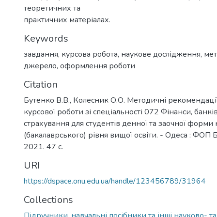
теоретичних та
практичних матеріалах.
Keywords
завдання
,
курсова робота
,
наукове дослідження
,
ме
джерело
,
оформлення роботи
Citation
Бутенко В.В., Колесник О.О. Методичні рекомендаці
курсової роботи зі спеціальності 072 Фінанси, банкі
страхування для студентів денної та заочної форми
(бакалаврського) рівня вищої освіти. - Одеса : ФОП 
2021. 47 с.
URI
https://dspace.onu.edu.ua/handle/123456789/31964
Collections
Підручники, навчальні посібники та інші науково- т