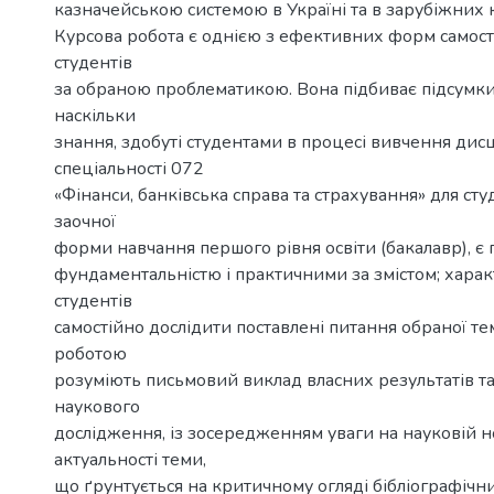
казначейською системою в Україні та в зарубіжних к
Курсова робота є однією з ефективних форм самост
студентів
за обраною проблематикою. Вона підбиває підсумки 
наскільки
знання, здобуті студентами в процесі вивчення дисц
спеціальності 072
«Фінанси, банківська справа та страхування» для сту
заочної
форми навчання першого рівня освіти (бакалавр), є
фундаментальністю і практичними за змістом; хара
студентів
самостійно дослідити поставлені питання обраної те
роботою
розуміють письмовий виклад власних результатів та
наукового
дослідження, із зосередженням уваги на науковій н
актуальності теми,
що ґрунтується на критичному огляді бібліографічн