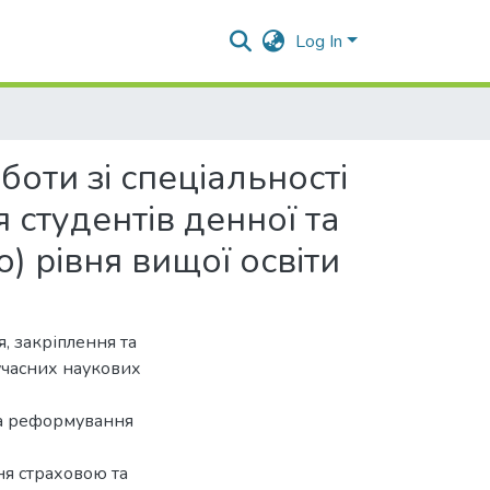
Log In
оти зі спеціальності
 студентів денної та
 рівня вищої освіти
, закріплення та
учасних наукових
та реформування
ня страховою та