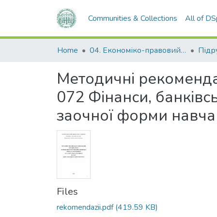
Communities & Collections
All of D
Home
04. Економіко-правовий факультет
Методичні рекомендац
072 Фінанси, банківс
заочної форми навчан
Files
rekomendazii.pdf
(419.59 KB)