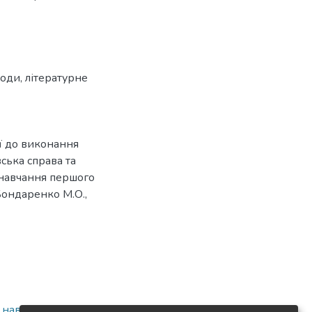
тоди
,
літературне
ї до виконання
вська справа та
 навчання першого
Бондаренко М.О.,
а навчально-