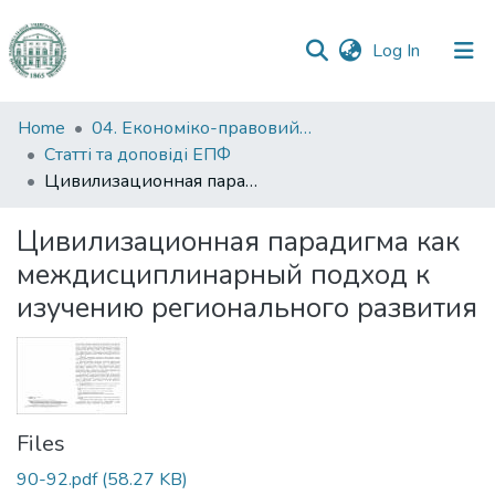
(current)
Log In
Communities
Home
04. Економіко-правовий факультет
&
Статті та доповіді ЕПФ
Collections
Цивилизационная парадигма как междисциплинарный подход к изучению регионального развития
All of DSpace
Цивилизационная парадигма как
междисциплинарный подход к
Statistics
изучению регионального развития
Files
90-92.pdf
(58.27 KB)