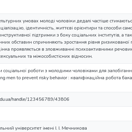
ультурних умовах молоді чоловіки дедалі частіше стикают
ціалізацію, ідентичність, життєві орієнтири та способи само
онструктивної підтримки з боку соціальних інститутів, а т
нних обставин спричиняють зростання рівня ризикованої по
нка проявляється в зловживанні психоактивними речовинам
 сексуальних та міжособистісних відносин.
ди соціальної роботи з молодими чоловіками для запобіганн
ung men to prevent risky behavior : кваліфікаційна робота бака
u.edu.ua/handle/123456789/43806
ьний університет імені І. І. Мечникова