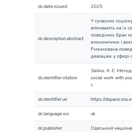
dc.date.issued
2025
У сучасних соціок
впливають на їх со
поведінки, брак к
dc.description.abstract
економічних і воє
Ризикована поведі
девіаціях у сфері
Зайко, К. Є. Мето
dc.identifier.citation
social work with yo
с.
dc.identifier.uri
https://dspace.on
dc.language.iso
uk
dc.publisher
Одеський націонал