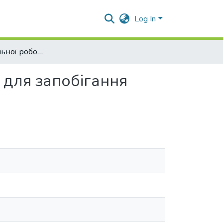
Log In
Методи соціальної роботи з молодими чоловіками для запобігання ризикованій поведінці
 для запобігання