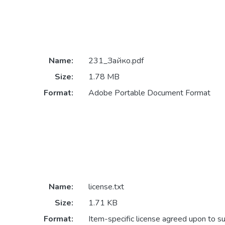
Name:
231_Зайко.pdf
Size:
1.78 MB
Format:
Adobe Portable Document Format
Name:
license.txt
Size:
1.71 KB
Format:
Item-specific license agreed upon to s