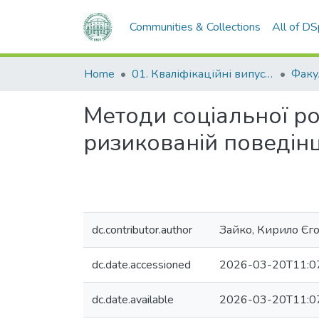
Communities & Collections
All of D
Home
01. Кваліфікаційні випускні роботи здобувачів вищої освіти
Методи соціальної р
ризикованій поведінц
dc.contributor.author
Зайко, Кирило Єг
dc.date.accessioned
2026-03-20T11:0
dc.date.available
2026-03-20T11:0