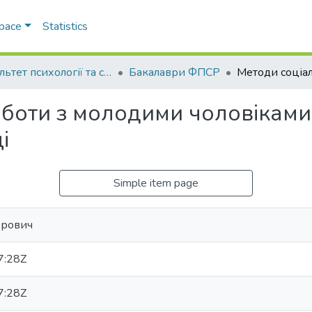
Space
Statistics
Факультет психології та соціальної роботи
Бакалаври ФПСР
оботи з молодими чоловіками
і
Simple item page
орович
7:28Z
7:28Z