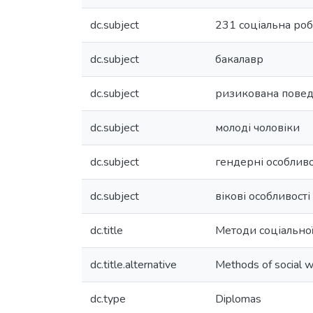
dc.subject
231 соціальна роб
dc.subject
бакалавр
dc.subject
ризикована повед
dc.subject
молоді чоловіки
dc.subject
гендерні особливо
dc.subject
вікові особливості
dc.title
Методи соціальної
dc.title.alternative
Methods of social w
dc.type
Diplomas