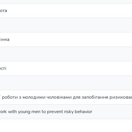
ота
інка
сті
 роботи з молодими чоловіками для запобігання ризикова
ork with young men to prevent risky behavior