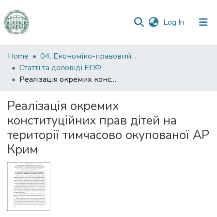
(current)
Log In
Communities
Home
04. Економіко-правовий факультет
&
Статті та доповіді ЕПФ
Collections
Реалізація окремих конституційних прав дітей на території тимчасово окупованої АР Крим
All of DSpace
Реалізація окремих
конституційних прав дітей на
Statistics
території тимчасово окупованої АР
Крим