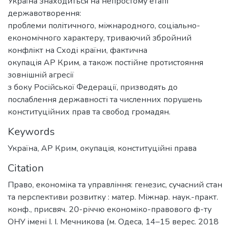
Україна знаходиться на непростому етапі
державотворення:
проблеми політичного, міжнародного, соціально-
економічного характеру, триваючий збройний
конфлікт на Сході країни, фактична
окупація АР Крим, а також постійне протистояння
зовнішній агресії
з боку Російської Федерації, призводять до
послаблення державності та численних порушень
конституційних прав та свобод громадян.
Keywords
Україна
,
АР Крим
,
окупація
,
конституційні права
Citation
Право, економіка та управління: генезис, сучасний стан
та перспективи розвитку : матер. Міжнар. наук.-практ.
конф., присвяч. 20-річчю економіко-правового ф-ту
ОНУ імені І. І. Мечникова (м. Одеса, 14–15 верес. 2018