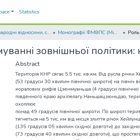
Space
Statistics
Міжнародні відносини, суспільні комунікації та регіональні студії
Монографії ФМВПС (Міжнародні відносини, суспільні комунікації та регіональні студії)
уванні зовнішньої політики:
Abstract
Територія КНР сягає 5.5 тис. кв км. Від русла річки
(53 градуси 30 хвилин північної широти) на північ в
коралових рифів Цзенмуаньша (4 градуси північної
південного краю архіпелагу Наньшацзюньдао, тери
охоплює
понад 49 градусів північної широти. По широті тери
тягнеться на 5 тис. км від місця злиття річок Хейлун
(135 градусів 05 хвилин східної довготи) до західн
(73 градусів 40 хвилин східної довготи), що простяг