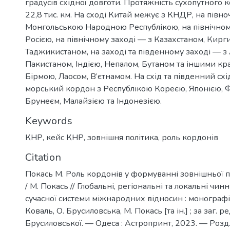
градусів східної довготи. Протяжність сухопутного
22,8 тис. км. На сході Китай межує з КНДР, на півно
Монгольською Народною Республікою, на північном
Росією, на північному заході — з Казахстаном, Кирг
Таджикистаном, на заході та південному заході — з
Пакистаном, Індією, Непалом, Бутаном та іншими кра
Бірмою, Лаосом, В’єтнамом. На схід та південний схі
морський кордон з Республікою Кореєю, Японією, Ф
Брунеєм, Малайзією та Індонезією.
Keywords
КНР
,
кейс КНР
,
зовнішня політика
,
роль кордонів
Citation
Покась М. Роль кордонів у формуванні зовнішньої п
/ М. Покась // Глобальні, регіональні та локальні ч
сучасної системи міжнародних відносин : монографія / 
Коваль, О. Брусиловська, М. Покась [та ін.] ; за заг. ред.
Брусиловської. — Одеса : Астропринт, 2023. — Розд. 