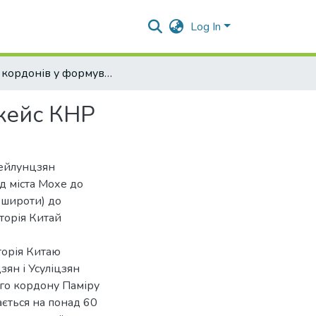
Log In
Роль кордонів у формуванні зовнішньої політики: кейс КНР
 кейс КНР
 Хейлунцзян
ід міста Мохе до
 широти) до
торія Китай
торія Китаю
цзян і Усуліцзян
ого кордону Паміру
ається на понад 60