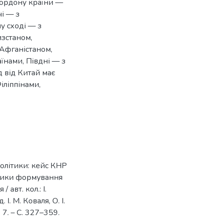
 кордону країни —
чі — з
у сході — з
изстаном,
 Афганістаном,
їнами, Півдні — з
д від Китай має
іліппінами,
олітики: кейс КНР
инники формування
авт. кол.: І.
 І. М. Коваля, О. І.
7. – С. 327–359.