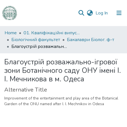
(current)
Log In
Communities
Home
01. Кваліфікаційні випускні роботи здобувачів вищої освіти
&
Біологічний факультет
Бакалаври Біолог. ф-т
Collections
Благоустрій розважально-ігрової зони Ботанічного саду ОНУ імені І. І. Мечникова в м. Одеса
All of DSpace
Благоустрій розважально-ігрової
зони Ботанічного саду ОНУ імені І.
Statistics
І. Мечникова в м. Одеса
Alternative Title
Improvement of the entertainment and play area of the Botanical
Garden of the ONU named after I. I. Mechnikov in Odesa