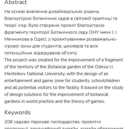
Abstract
На основі вивчення дизайнерських рішень
благоустрою ботанічних садів в світовій практиці та
теорії ігор, було створено проект благоустрою
фрагменту території Ботанічного саду ОНУ імені І. І.
Мечникова в Одесі, з проектуванням розважально-
ігрової зони для студентів, школярів та всіх
потенційних відвідувачів об’єкту.
The project was created for the improvement of a fragment
of the territory of the Botanical garden of the Odesa I.I.
Mechnikov National University, with the design of an
entertainment and game zone for students, schoolchildren
and all potential visitors to the facility. It based on the study
of design solutions for the improvement of botanical
gardens in world practice and the theory of games.
Keywords
206 садово-паркове господарство
,
проектні
пропозиції
,
ландшафтний дизайн
,
дизайн обладнання
,