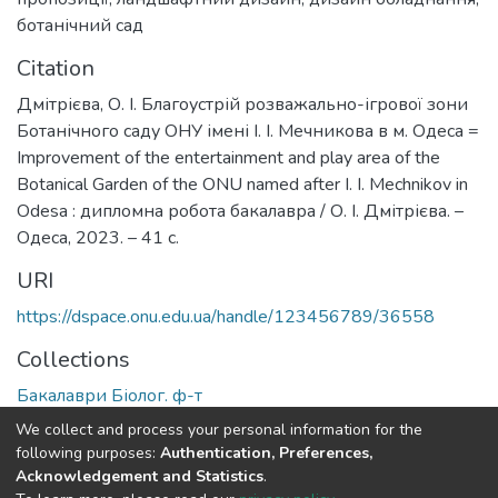
ботанічний сад
Citation
Дмітрієва, О. І. Благоустрій розважально-ігрової зони
Ботанічного саду ОНУ імені І. І. Мечникова в м. Одеса =
Improvement of the entertainment and play area of the
Botanical Garden of the ONU named after I. I. Mechnikov in
Odesa : дипломна робота бакалавра / О. І. Дмітрієва. –
Одеса, 2023. – 41 с.
URI
https://dspace.onu.edu.ua/handle/123456789/36558
Collections
Бакалаври Біолог. ф-т
We collect and process your personal information for the
Full item page
following purposes:
Authentication, Preferences,
Acknowledgement and Statistics
.