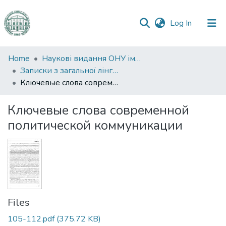
(current)
Log In
Communities
Home
Наукові видання ОНУ імені І. І. Мечникова
&
Записки з загальної лінгвістики
Collections
Ключевые слова современной политической коммуникации
All of DSpace
Ключевые слова современной
политической коммуникации
Statistics
Files
105-112.pdf
(375.72 KB)