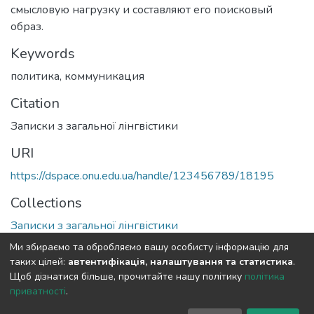
смысловую нагрузку и составляют его поисковый
образ.
Keywords
политика
,
коммуникация
Citation
Записки з загальної лінгвістики
URI
https://dspace.onu.edu.ua/handle/123456789/18195
Collections
Записки з загальної лінгвістики
Ми збираємо та обробляємо вашу особисту інформацію для
Full item page
таких цілей:
автентифікація, налаштування та статистика
.
Щоб дізнатися більше, прочитайте нашу політику
політика
приватності
.
DSpace software
copyright © 2009-2026
LYRASIS