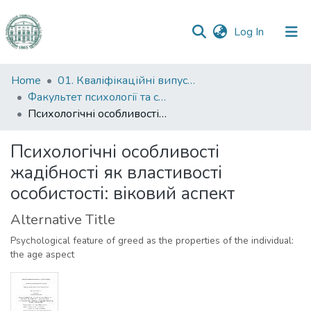
(current)
Log In
Communities
Home
01. Кваліфікаційні випускні роботи здобувачів вищої освіти
&
Факультет психології та соціальної роботи
Collections
Психологічні особливості жадібності як властивості особистості: віковий аспект
All of DSpace
Психологічні особливості
жадібності як властивості
Statistics
особистості: віковий аспект
Alternative Title
Psychological feature of greed as the properties of the individual:
the age aspect