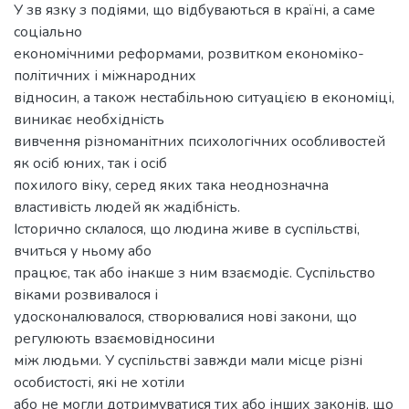
У зв язку з подіями, що відбуваються в країні, а саме
соціально
економічними реформами, розвитком економіко-
політичних і міжнародних
відносин, а також нестабільною ситуацією в економіці,
виникає необхідність
вивчення різноманітних психологічних особливостей
як осіб юних, так і осіб
похилого віку, серед яких така неоднозначна
властивість людей як жадібність.
Історично склалося, що людина живе в суспільстві,
вчиться у ньому або
працює, так або інакше з ним взаємодіє. Суспільство
віками розвивалося і
удосконалювалося, створювалися нові закони, що
регулюють взаємовідносини
між людьми. У суспільстві завжди мали місце різні
особистості, які не хотіли
або не могли дотримуватися тих або інших законів, що