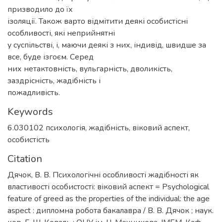
призводило до їх
ізоляції. Також варто відмітити деякі особистісні
особливості, які неприйнятні
у суспільстві, і, маючи деякі з них, індивід, швидше за
все, буде ізгоєм. Серед
них нетактовність, вульгарність, дволикість,
заздрісність, жадібність і
пожадливість.
Keywords
6.030102 психологія
,
жадібність
,
віковий аспект
,
особистість
Citation
Дячок, В. В. Психологічні особливості жадібності як
властивості особистості: віковий аспект = Psychological
feature of greed as the properties of the individual: the age
aspect : дипломна робота бакалавра / В. В. Дячок ; наук.