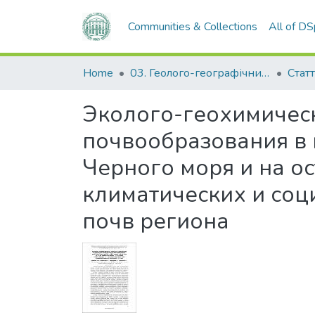
Communities & Collections
All of D
Home
03. Геолого-географічний факультет
Статт
Эколого-геохимическ
почвообразования в
Черного моря и на о
климатических и соц
почв региона