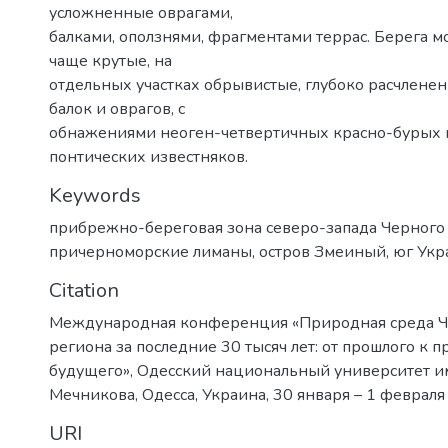
усложненные оврагами,
балками, оползнями, фрагментами террас. Берега м
чаще крутые, на
отдельных участках обрывистые, глубоко расчлене
балок и оврагов, с
обнажениями неоген-четвертичных красно-бурых 
понтических известняков.
Keywords
прибрежно-береговая зона северо-запада Черного
причерноморские лиманы
,
остров Змеиный
,
юг Ук
Citation
Международная конференция «Природная среда 
региона за последние 30 тысяч лет: от прошлого к
будущего», Одесский национальный университет им
Мечникова, Одесса, Украина, 30 января – 1 февраля
URI