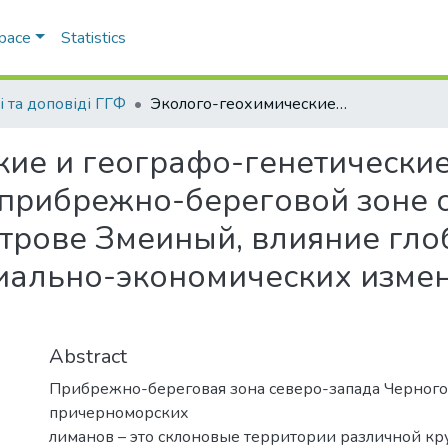
Space
Statistics
і та доповіді ГГФ
Эколого-геохимические и географо-генетические особенности почвообразования в прибрежно-береговой зоне северо-запада Черного моря и на острове Змеиный, влияние глобальных климатических и социально-экономических изменений на состояние почв региона
ие и географо-генетические
 прибрежно-береговой зоне 
строве Змеиный, влияние гл
иально-экономических измен
Abstract
Прибрежно-береговая зона северо-запада Черного
причерноморских
лиманов – это склоновые территории различной кр