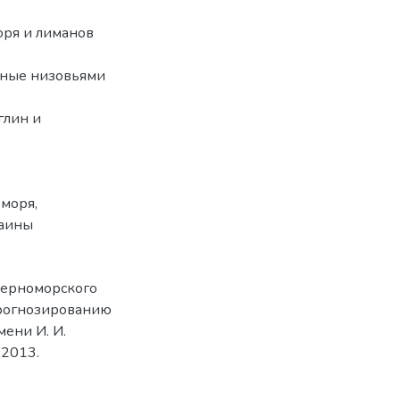
оря и лиманов
нные низовьями
глин и
 моря
,
раины
Черноморского
 прогнозированию
ени И. И.
 2013.