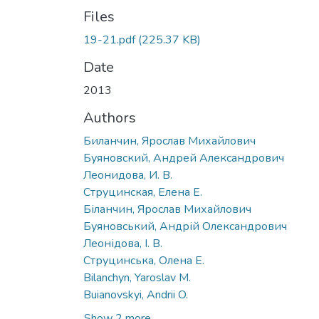
Files
19-21.pdf
(225.37 KB)
Date
2013
Authors
Биланчин, Ярослав Михайлович
Буяновский, Андрей Александрович
Леонидова, И. В.
Струцинская, Елена Е.
Біланчин, Ярослав Михайлович
Буяновський, Андрій Олександрович
Леонідова, І. В.
Струцинська, Олена Е.
Bilanchyn, Yaroslav M.
Buianovskyi, Andrii O.
Show 2 more