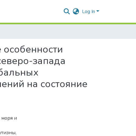
Log In
 особенности
северо-запада
обальных
ений на состояние
 моря и
утизны,