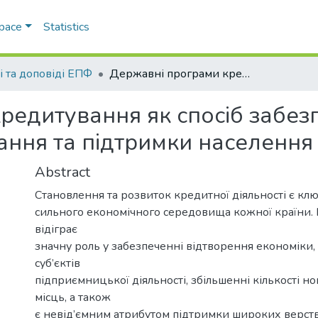
Space
Statistics
і та доповіді ЕПФ
Державні програми кредитування як спосіб забезпечення розвитку суб’єктів господарювання та підтримки населення
редитування як спосіб забез
ання та підтримки населення
Abstract
Становлення та розвиток кредитної діяльності є к
сильного економічного середовища кожної країни.
відіграє
значну роль у забезпеченні відтворення економіки,
суб’єктів
підприємницької діяльності, збільшенні кількості н
місць, а також
є невід’ємним атрибутом підтримки широких верств