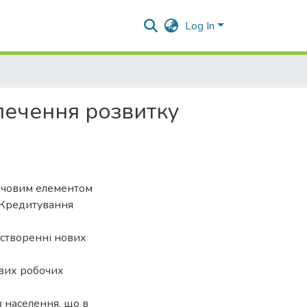
Log In
печення розвитку
лючовим елементом
 Кредитування
 створенні нових
ових робочих
 населення, що в