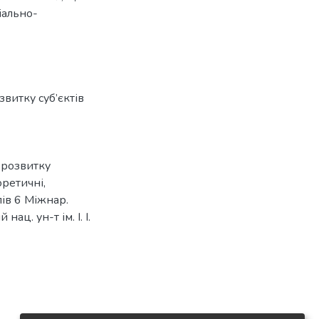
іально-
витку суб’єктів
 розвитку
оретичні,
лів 6 Міжнар.
ац. ун-т ім. І. І.