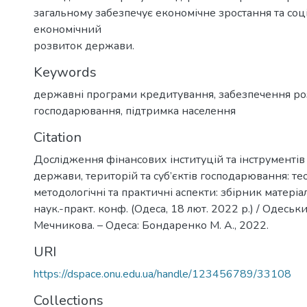
загальному забезпечує економічне зростання та соц
економічний
розвиток держави.
Keywords
державні програми кредитування
,
забезпечення роз
господарювання
,
підтримка населення
Citation
Дослідження фінансових інституцій та інструментів
держави, територій та суб’єктів господарювання: те
методологічні та практичні аспекти: збірник матеріа
наук.-практ. конф. (Одеса, 18 лют. 2022 р.) / Одеський н
Мечникова. – Одеса: Бондаренко М. А., 2022.
URI
https://dspace.onu.edu.ua/handle/123456789/33108
Collections