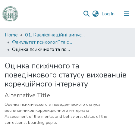
(current)
Log In
Communities
Home
01. Кваліфікаційні випускні роботи здобувачів вищої освіти
&
Факультет психології та соціальної роботи
Collections
Оцінка психічного та поведінкового статусу вихованців корекційного інтернату
All of DSpace
Оцінка психічного та
поведінкового статусу вихованців
Statistics
корекційного інтернату
Alternative Title
Оценка психического и поведенческого статуса
воспитанников коррекционного интерната
Assessment of the mental and behavioral status of the
correctional boarding pupils