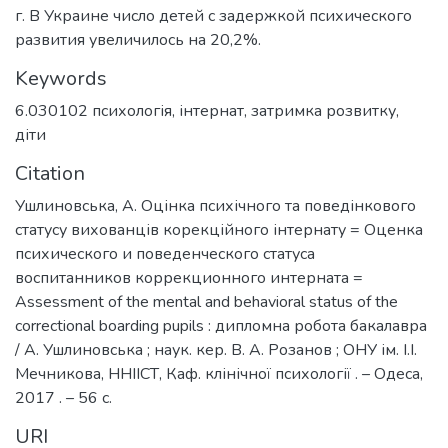
г. В Украине число детей с задержкой психического
развития увеличилось на 20,2%.
Keywords
6.030102 психологія
,
інтернат
,
затримка розвитку
,
діти
Citation
Ушлиновська, А. Оцінка психічного та поведінкового
статусу вихованців корекційного інтернату = Оценка
психического и поведенческого статуса
воспитанников коррекционного интерната =
Assessment of the mental and behavioral status of the
correctional boarding pupils : дипломна робота бакалавра
/ А. Ушлиновська ; наук. кер. В. А. Розанов ; ОНУ ім. І.І.
Мечникова, ННІІСТ, Каф. клінічної психології . – Одеса,
2017 . – 56 с.
URI