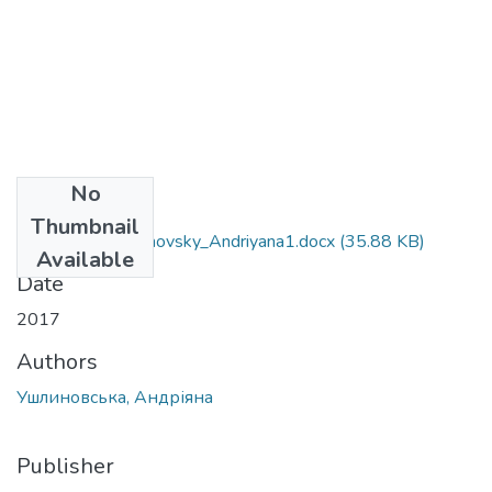
No
Files
Thumbnail
6.030102_Ustylnovsky_Andriyana1.docx
(35.88 KB)
Available
Date
2017
Authors
Ушлиновська, Андріяна
Publisher