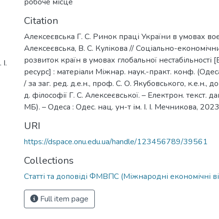
робоче місце
Citation
Алексеєвська Г. С. Ринок праці України в умовах воєн
Алексеєвська, В. С. Кулікова // Соціально-економічн
розвиток країн в умовах глобальної нестабільності
І.
ресурс] : матеріали Міжнар. наук.-практ. конф. (Одеса
/ за заг. ред. д.е.н., проф. С. О. Якубовського, к.е.н., 
д. філософії Г. С. Алексеєвської. – Електрон. текст. да
МБ). – Одеса : Одес. нац. ун-т ім. І. І. Мечникова, 2023
URI
https://dspace.onu.edu.ua/handle/123456789/39561
Collections
Статті та доповіді ФМВПС (Міжнародні економічні в
Full item page