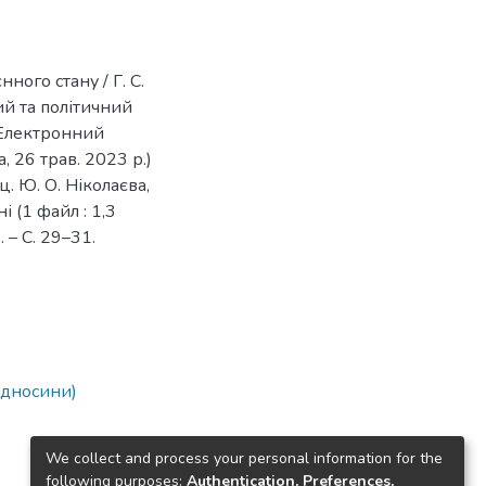
ного стану / Г. С.
ий та політичний
 [Електронний
, 26 трав. 2023 р.)
доц. Ю. О. Ніколаєва,
ні (1 файл : 1,3
. – С. 29–31.
ідносини)
We collect and process your personal information for the
following purposes:
Authentication, Preferences,