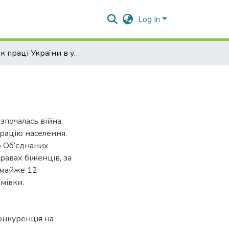
Log In
Ринок праці України в умовах воєнного стану
зпочалась війна,
грацію населення.
ю Об’єднаних
равах біженців, за
 майже 12
мівки.
онкуренція на