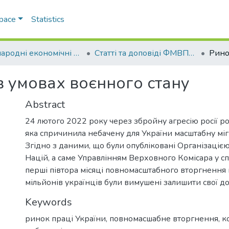
Space
Statistics
Міжнародні економічні відносини
Статті та доповіді ФМВПС (Міжнародні економічні відносини)
в умовах воєнного стану
Abstract
24 лютого 2022 року через збройну агресію росії ро
яка спричинила небачену для України масштабну мі
Згідно з даними, що були опубліковані Організаціє
Націй, а саме Управлінням Верховного Комісара у сп
перші півтора місяці повномасштабного вторгнення
мільйонів українців були вимушені залишити свої до
Keywords
ринок праці України
,
повномасшабне вторгнення
,
к