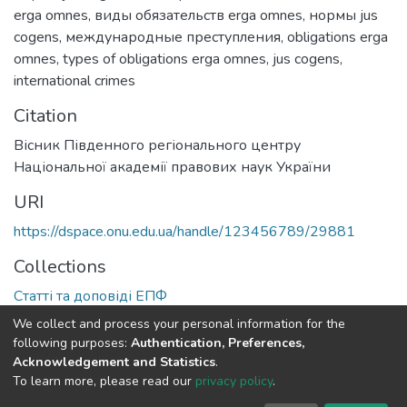
erga omnes
,
виды обязательств erga omnes
,
нормы jus
cogens
,
международные преступления
,
obligations erga
omnes
,
types of obligations erga omnes
,
jus cogens
,
international crimes
Citation
Вісник Південного регіонального центру
Національної академії правових наук України
URI
https://dspace.onu.edu.ua/handle/123456789/29881
Collections
Статті та доповіді ЕПФ
We collect and process your personal information for the
Full item page
following purposes:
Authentication, Preferences,
Acknowledgement and Statistics
.
To learn more, please read our
privacy policy
.
DSpace software
copyright © 2009-2026
LYRASIS