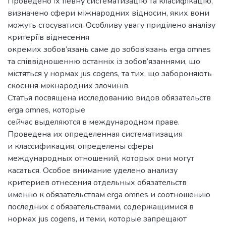
Проведено їх певну систематизацію та класифікацію,
визначено сфери міжнародних відносин, яких вони
можуть стосуватися. Особливу увагу приділено аналізу
критеріїв віднесення
окремих зобов’язань саме до зобов’язань erga omnes
та співвідношенню останніх із зобов’язаннями, що
містяться у нормах jus cogens, та тих, що забороняють
скоєння міжнародних злочинів.
Статья посвящена исследованию видов обязательств
erga omnes, которые
сейчас выделяются в международном праве.
Проведена их определенная систематизация
и классификация, определены сферы
международных отношений, которых они могут
касаться. Особое внимание уделено анализу
критериев отнесения отдельных обязательств
именно к обязательствам erga omnes и соотношению
последних с обязательствами, содержащимися в
нормах jus cogens, и теми, которые запрещают