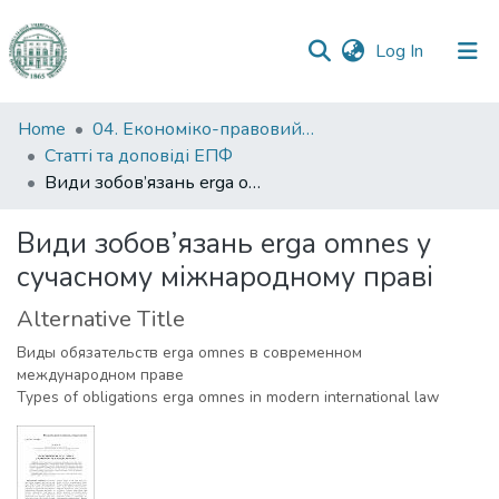
(current)
Log In
Communities
Home
04. Економіко-правовий факультет
&
Статті та доповіді ЕПФ
Collections
Види зобов’язань erga omnes у сучасному мiжнародному правi
All of DSpace
Види зобов’язань erga omnes у
сучасному мiжнародному правi
Statistics
Alternative Title
Виды обязательств erga omnes в современном
международном праве
Types of obligations erga omnes in modern international law