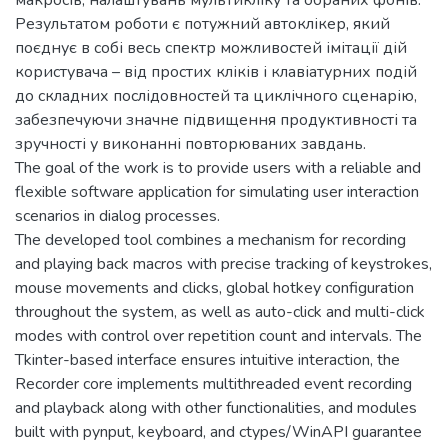
макросів, налаштувань мультикліку та обраних фонів.
Результатом роботи є потужний автоклікер, який
поєднує в собі весь спектр можливостей імітації дій
користувача – від простих кліків і клавіатурних подій
до складних послідовностей та циклічного сценарію,
забезпечуючи значне підвищення продуктивності та
зручності у виконанні повторюваних завдань.
The goal of the work is to provide users with a reliable and
flexible software application for simulating user interaction
scenarios in dialog processes.
The developed tool combines a mechanism for recording
and playing back macros with precise tracking of keystrokes,
mouse movements and clicks, global hotkey configuration
throughout the system, as well as auto-click and multi-click
modes with control over repetition count and intervals. The
Tkinter-based interface ensures intuitive interaction, the
Recorder core implements multithreaded event recording
and playback along with other functionalities, and modules
built with pynput, keyboard, and ctypes/WinAPI guarantee