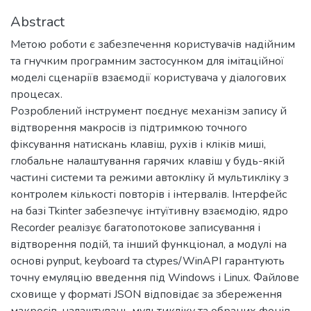
Abstract
Метою роботи є забезпечення користувачів надійним
та гнучким програмним застосунком для імітаційної
моделі сценаріїв взаємодії користувача у діалогових
процесах.
Розроблений інструмент поєднує механізм запису й
відтворення макросів із підтримкою точного
фіксування натискань клавіш, рухів і кліків миші,
глобальне налаштування гарячих клавіш у будь-якій
частині системи та режими автокліку й мультикліку з
контролем кількості повторів і інтервалів. Інтерфейс
на базі Tkinter забезпечує інтуїтивну взаємодію, ядро
Recorder реалізує багатопотокове записування і
відтворення подій, та інший функціонал, а модулі на
основі pynput, keyboard та ctypes/WinAPI гарантують
точну емуляцію введення під Windows і Linux. Файлове
сховище у форматі JSON відповідає за збереження