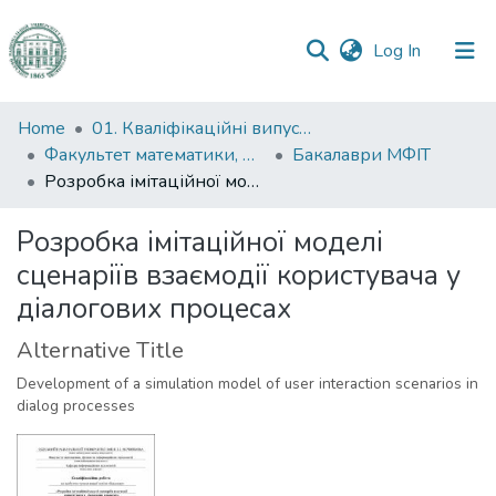
(current)
Log In
Communities
Home
01. Кваліфікаційні випускні роботи здобувачів вищої освіти
&
Факультет математики, фізики та інформаційних технологій
Бакалаври МФІТ
Collections
Розробка імітаційної моделі сценаріїв взаємодії користувача у діалогових процесах
All of DSpace
Розробка імітаційної моделі
сценаріїв взаємодії користувача у
Statistics
діалогових процесах
Alternative Title
Development of a simulation model of user interaction scenarios in
dialog processes