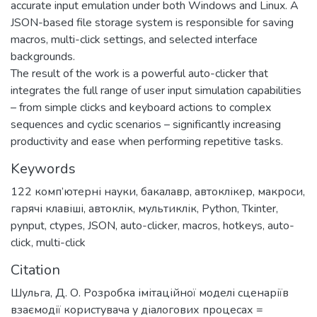
accurate input emulation under both Windows and Linux. A
JSON-based file storage system is responsible for saving
macros, multi-click settings, and selected interface
backgrounds.
The result of the work is a powerful auto-clicker that
integrates the full range of user input simulation capabilities
– from simple clicks and keyboard actions to complex
sequences and cyclic scenarios – significantly increasing
productivity and ease when performing repetitive tasks.
Keywords
122 комп’ютерні науки
,
бакалавр
,
автоклікер
,
макроси
,
гарячі клавіші
,
автоклік
,
мультиклік
,
Python
,
Tkinter
,
pynput
,
ctypes
,
JSON
,
auto-clicker
,
macros
,
hotkeys
,
auto-
click
,
multi-click
Citation
Шульга, Д. О. Розробка імітаційної моделі сценаріїв
взаємодії користувача у діалогових процесах =