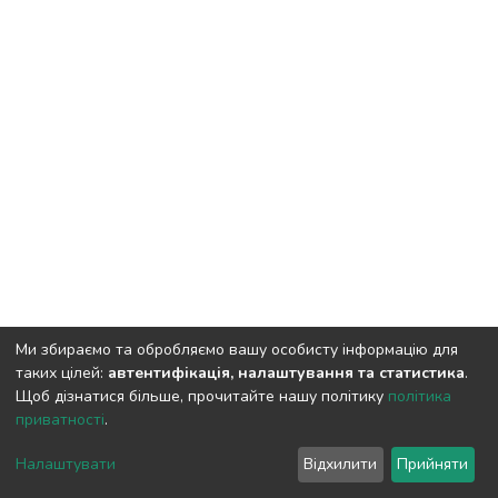
Ми збираємо та обробляємо вашу особисту інформацію для
таких цілей:
автентифікація, налаштування та статистика
.
Щоб дізнатися більше, прочитайте нашу політику
політика
приватності
.
DSpace software
copyright © 2009-2026
LYRASIS
Cookie
Privacy
End User
Send
Налаштувати
Відхилити
Прийняти
settings
policy
Agreement
Feedback