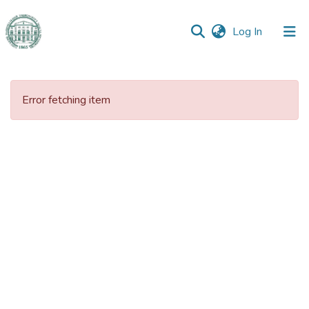
(current)
Log In
Communities
&
Error fetching item
Collections
All of DSpace
Statistics