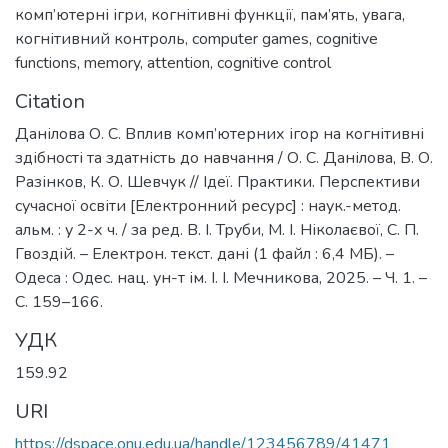
комп’ютерні ігри
,
когнітивні функції
,
пам’ять
,
увага
,
когнітивний контроль
,
computer games
,
cognitive
functions
,
memory
,
attention
,
cognitive control
Citation
Данілова О. С. Вплив комп’ютерних ігор на когнітивні
здібності та здатність до навчання / О. С. Данілова, В. О.
Разінков, К. О. Шевчук // Ідеї. Практики. Перспективи
сучасної освіти [Електронний ресурс] : наук.-метод.
альм. : у 2-х ч. / за ред. В. І. Труби, М. І. Ніколаєвої, С. П.
Гвоздій. – Електрон. текст. дані (1 файл : 6,4 МБ). –
Одеса : Одес. нац. ун-т ім. І. І. Мечникова, 2025. – Ч. 1. –
С. 159–166.
УДК
159.92
URI
https://dspace.onu.edu.ua/handle/123456789/41471