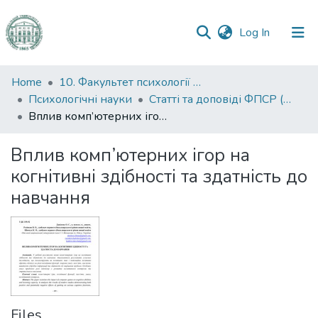
(current)
Log In
Communities
Home
10. Факультет психології та соціальної роботи
&
Психологічні науки
Статті та доповіді ФПСР (Психологічні науки)
Collections
Вплив комп’ютерних ігор на когнітивні здібності та здатність до навчання
All of DSpace
Вплив комп’ютерних ігор на
когнітивні здібності та здатність до
Statistics
навчання
Files