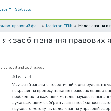
Space
Statistics
Економіко-правовий факультет
Магістри ЕПФ
як засіб пізнання правових 
theoretical and legal aspect
Abstract
У сучасній загально-теоретичній юриспруденції в у
покращення процесу пізнання правових явищ, з в
необхідних та важливих методів наукового пізнання
дуже важливим є обґрунтування необхідності засто
наукового методу, як моделювання у правовій сфер