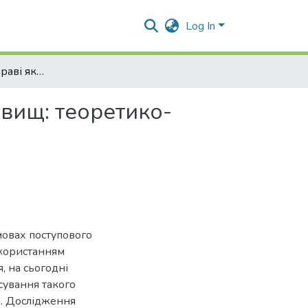
Log In
Моделювання в праві як засіб пізнання правових явищ: теоретико-правовий аспект
явищ: теоретико-
мовах поступового
икористанням
, на сьогодні
сування такого
і. Дослідження