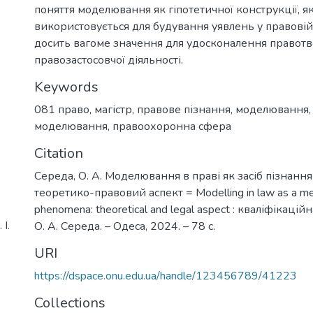
поняття моделювання як гіпотетичної конструкції, я
використовується для будування уявлень у правовій 
досить вагоме значення для удосконалення правотв
правозастосовчої діяльності.
Keywords
081 право
,
магістр
,
правове пізнання
,
моделювання
моделювання
,
правоохоронна сфера
Citation
Середа, О. А. Моделювання в праві як засіб пізнанн
теоретико-правовий аспект = Modelling in law as a mea
phenomena: theoretical and legal aspect : кваліфікацій
І.
О. А. Середа. – Одеса, 2024. – 78 с.
URI
https://dspace.onu.edu.ua/handle/123456789/41223
Collections