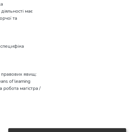
ка
діяльності має
орчої та
,
специфіка
я правових явищ:
ns of learning
на робота магістра /