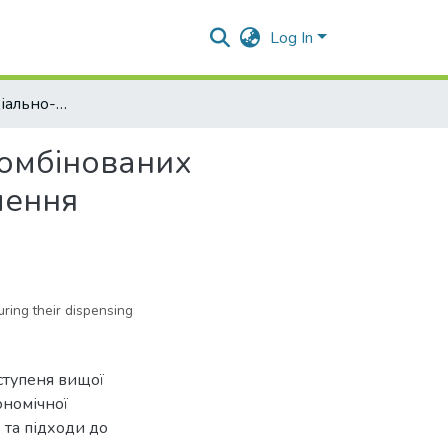
Log In
Дослідження соціально-економічної доступності комбінованих оральних контрацептивів та підходи до удосконалення фармацевтичної опіки при їх відпуску
комбінованих
лення
ring their dispensing
 ступеня вищої
ономічної
 та підходи до