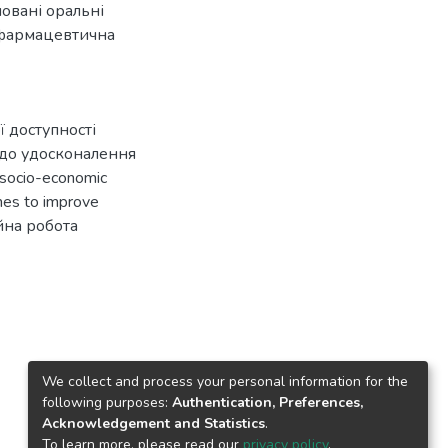
овані оральні
фармацевтична
ї доступності
 до удосконалення
socio-economic
ches to improve
ійна робота
We collect and process your personal information for the
following purposes:
Authentication, Preferences,
Acknowledgement and Statistics
.
To learn more, please read our
privacy policy
.