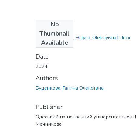
No
Files
Thumbnail
226_Budyenkova_Halyna_Oleksiyivna1.docx
Available
(40.42 KB)
Date
2024
Authors
Будєнкова, Галина Олексіївна
Publisher
Одеський національний університет імені І. 
Мечникова