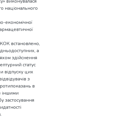
ку» виконувалася
ого національного
но-економічної
фармацевтичної
 КОК встановлено,
едньодоступних, а
яхом здійснення
ептурний статус
и відпуску цих
ідвідувачів з
ротипоказань в
з іншими
бу застосування
ридатності
.