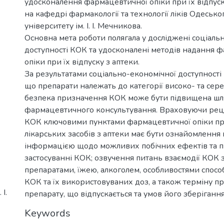
удосконалення фармацевтичної опіки при їх відпус
на кафедрі фармакології та технології ліків Одеськ
університету ім. І. І. Мечникова.
Основна мета роботи полягала у досліджені соціаль
доступності КОК та удосконалені методів надання 
опіки при їх відпуску з аптеки.
За результатами соціально-економічної доступності
що препарати належать до категорії високо- та сер
безпека призначення КОК може бути підвищена шл
фармацевтичного консультування. Враховуючи рец
КОК ключовими пунктами фармацевтичної опіки пр
лікарських засобів з аптеки має бути ознайомлення в
інформацією щодо можливих побічних ефектів та п
застосуванні КОК; озвучення питань взаємодії КОК 
препаратами, їжею, алкоголем, особливостями спосо
КОК та їх використовуваних доз, а також терміну п
І.
препарату, що відпускається та умов його зберігання
Keywords