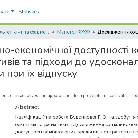
Space
Statistics
Факультет хімії та фармації
Магістри ФХФ
но-економічної доступності 
ивів та підходи до удоскона
 при їх відпуску
 oral contraceptives and apporoaches to improve pharmaceutical care du
Abstract
Кваліфікаційна робота Будєнкової Г. О. на здобуття
освіти магістра на тему: «Дослідження соціально-ек
доступності комбінованих оральних контрацептивів