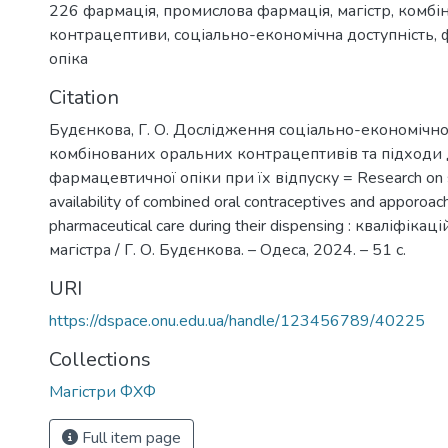
226 фармація, промислова фармація
,
магістр
,
комбін
контрацептиви
,
соціально-економічна доступність
,
опіка
Citation
Будєнкова, Г. О. Дослідження соціально-економічно
комбінованих оральних контрацептивів та підходи
фармацевтичної опіки при їх відпуску = Research on 
availability of combined oral contraceptives and apporoa
pharmaceutical care during their dispensing : кваліфікац
магістра / Г. О. Будєнкова. – Одеса, 2024. – 51 с.
URI
https://dspace.onu.edu.ua/handle/123456789/40225
Collections
Магістри ФХФ
Full item page