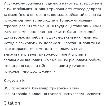
У сучасному суспільстві однією з найбільших проблем є
значне збільшення рівня тривожності, стресу, депресії
та емоційного вигорання, що має серйозний вплив на
психоемоційний стан людини. Тривожні розлади,
стресові реакції та емоційні труднощі стали звичними
супутниками повсякденного життя багатьох людей,
що створює потребу в пошуку ефективних і новітніх
методів психологічної допомоги. Зростання попиту на
психотерапевтичні методи, які можуть не лише
знижувати рівень тривожності, але й сприяти
загальному відновленню емоційної рівноваги, робить
це питання надзвичайно важливим у сучасних
психологічних дослідженнях.
Keywords
053 психологія
,
бакалавр
,
тривожний стан
,
казкотерапія
,
зниження тривоги
,
психологічні аспекти
Citation