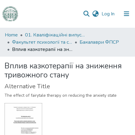
(current)
Log In
Communities
Home
01. Кваліфікаційні випускні роботи здобувачів вищої освіти
&
Факультет психології та соціальної роботи
Бакалаври ФПСР
Collections
Вплив казкотерапії на зниження тривожного стану
All of DSpace
Вплив казкотерапії на зниження
тривожного стану
Statistics
Alternative Title
The effect of fairytale therapy on reducing the anxiety state